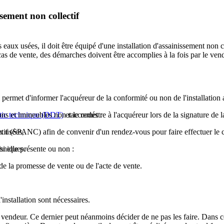
ssement non collectif
aux usées, il doit être équipé d'une installation d'assainissement non col
s de vente, des démarches doivent être accomplies à la fois par le vend
ui permet d'informer l'acquéreur de la conformité ou non de l'installation
isons et immeubles non raccordés :
stic technique (DDT)
et le remettre à l'acquéreur lors de la signature de 
lectif (SPANC) afin de convenir d'un rendez-vous pour faire effectuer l
x usées,
si elle présente ou non :
chniques.
de la promesse de vente ou de l'acte de vente.
installation sont nécessaires.
u vendeur. Ce dernier peut néanmoins décider de ne pas les faire. Dans ce