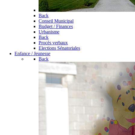
Back
Conseil Municipal
Budget / Finances
Urbanisme
Back
Procès verbaux
Elections Sénatoriales
Enfance / Jeunesse
Back