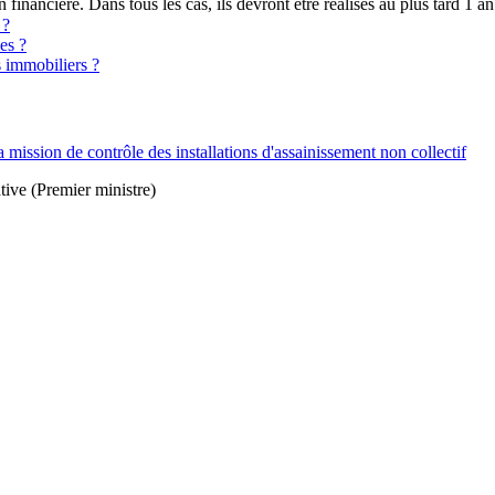
n financière. Dans tous les cas, ils devront être réalisés au plus tard 1 an
 ?
es ?
s immobiliers ?
a mission de contrôle des installations d'assainissement non collectif
tive (Premier ministre)