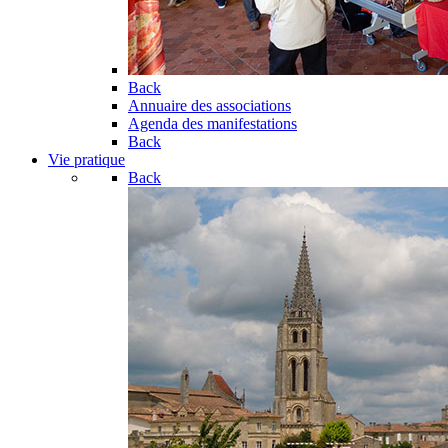
Back
Annuaire des associations
Agenda des manifestations
Back
Vie pratique
Back