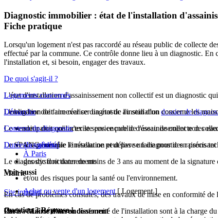
Diagnostic immobilier : état de l'installation d'assaini
Fiche pratique
Lorsqu'un logement n'est pas raccordé au réseau public de collecte des e
effectué par la commune. Ce contrôle donne lieu à un diagnostic. En ca
l'installation et, si besoin, engager des travaux.
De quoi s'agit-il ?
L'état d'installation d'assainissement non collectif est un diagnostic q
Logements concernés
Le vendeur doit annexer ce diagnostic au sein d'un
L'obligation de faire réaliser un état de l'installation concerne les ma
Démarche
dossier de diagno
Le vendeur doit contacter le service public d'assainissement non col
Contenu du diagnostic
soit parce qu'il n'existe pas encore de réseau de collecte des eau
Le SPANC contrôle l'installation et délivre un diagnostic en précisant 
Durée de validité
soit parce que le réseau ne peut pas se faire pour des raisons te
Cas général
À Paris
Le diagnostic doit dater de moins de 3 ans au moment de la signature 
des dysfonctionnements
Voir aussi
Mairie
et/ou des risques pour la santé ou l'environnement.
Achat ou vente d'un logement
[ Logement ]
Site internet
En cas de problèmes constatés, des travaux de mise en conformité de l'
Question ? Réponse !
Paris - Mairie d'arrondissement
Ces travaux de mise en conformité de l'installation sont à la charge d