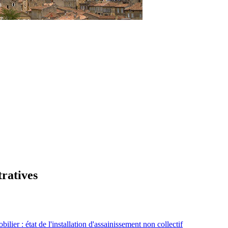
tratives
lier : état de l'installation d'assainissement non collectif