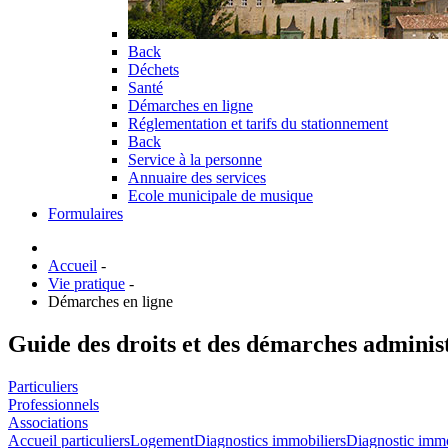
Back
Déchets
Santé
Démarches en ligne
Réglementation et tarifs du stationnement
Back
Service à la personne
Annuaire des services
Ecole municipale de musique
Formulaires
Accueil
-
Vie pratique
-
Démarches en ligne
Guide des droits et des démarches adminis
Particuliers
Professionnels
Associations
Accueil particuliers
Logement
Diagnostics immobiliers
Diagnostic immobi