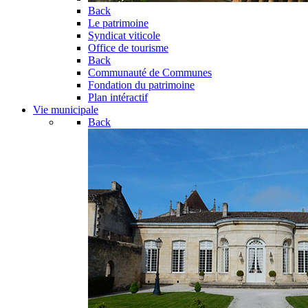
Back
Le patrimoine
Syndicat viticole
Office de tourisme
Back
Communauté de Communes
Fondation du patrimoine
Plan intéractif
Vie municipale
Back