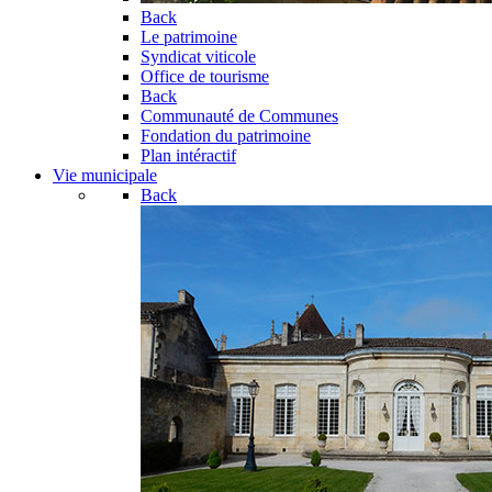
Back
Le patrimoine
Syndicat viticole
Office de tourisme
Back
Communauté de Communes
Fondation du patrimoine
Plan intéractif
Vie municipale
Back