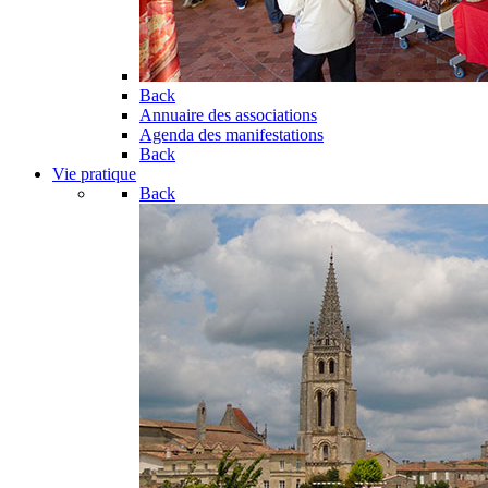
Back
Annuaire des associations
Agenda des manifestations
Back
Vie pratique
Back