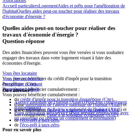
Associations
Accueil particuliers
Logement
Aides et prêts pour l'amélioration de
l'habitat
Quelles aides peut-on toucher pour réaliser des travaux
d'économie d'énergie ?
Quelles aides peut-on toucher pour réaliser des
travaux d'économie d'énergie ?
Question-réponse
Des aides financières peuvent vous être versées si vous souhaitez
engager des travaux dans votre logement visant à faire des
économies d'énergie.
Vous êtes locataire
Vous pouvez bénéficier du crédit d'impôt pour la transition
Vous êtes propriétaire
énergétique (Cite).
Propriétaire occupant
Vous pouvez bénéficier cumulativement :
Propriétaire bailleur
Où s'adresser ?
Vous pouvez bénéficier cumulativement :
du
crédit d'impôt pour la transition énergétique (Cite)
,
Agence nationale de l'habitat (Anah)
(Pour tout complément
d'une
subvention de l'agence nationale de l'habitat (Anah)
et
d'information)
d'une
subvention de l'agence nationale de l'habitat (Anah)
et
son complément,
l'aide à la solidarité écologique (ASE)
,
Point rénovation info service
(Pour prendre rendez-vous avec
son complément,
l'aide à la solidarité écologique (ASE)
,
un conseiller ou obtenir un complément d'information)
de
l'éco-prêt à taux-zéro
.
de
l'éco-prêt à taux-zéro
.
Pour en savoir plus