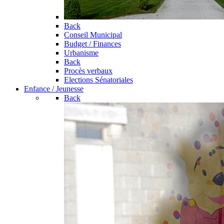
Back
Conseil Municipal
Budget / Finances
Urbanisme
Back
Procès verbaux
Elections Sénatoriales
Enfance / Jeunesse
Back