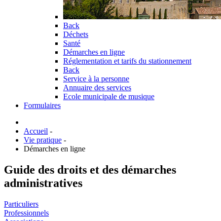
Back
Déchets
Santé
Démarches en ligne
Réglementation et tarifs du stationnement
Back
Service à la personne
Annuaire des services
Ecole municipale de musique
Formulaires
Accueil
-
Vie pratique
-
Démarches en ligne
Guide des droits et des démarches
administratives
Particuliers
Professionnels