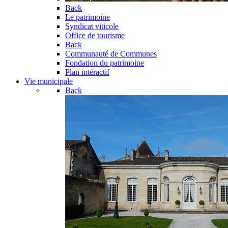
Back
Le patrimoine
Syndicat viticole
Office de tourisme
Back
Communauté de Communes
Fondation du patrimoine
Plan intéractif
Vie municipale
Back