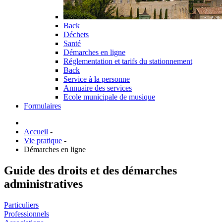
Back
Déchets
Santé
Démarches en ligne
Réglementation et tarifs du stationnement
Back
Service à la personne
Annuaire des services
Ecole municipale de musique
Formulaires
Accueil
-
Vie pratique
-
Démarches en ligne
Guide des droits et des démarches
administratives
Particuliers
Professionnels