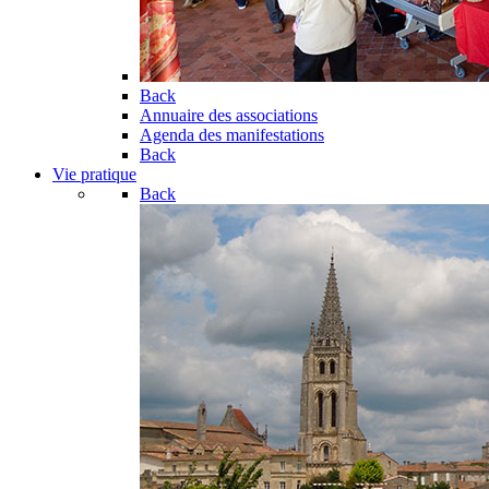
Back
Annuaire des associations
Agenda des manifestations
Back
Vie pratique
Back