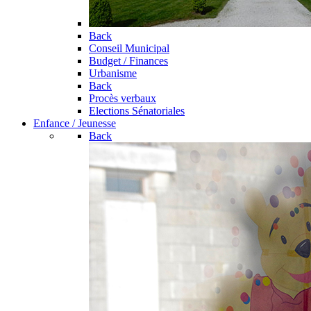
Back
Conseil Municipal
Budget / Finances
Urbanisme
Back
Procès verbaux
Elections Sénatoriales
Enfance / Jeunesse
Back