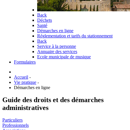
Back
Déchets
Santé
Démarches en ligne
Réglementation et tarifs du stationnement
Back
Service à la personne
Annuaire des services
Ecole municipale de musique
Formulaires
Accueil
-
Vie pratique
-
Démarches en ligne
Guide des droits et des démarches
administratives
Particuliers
Professionnels