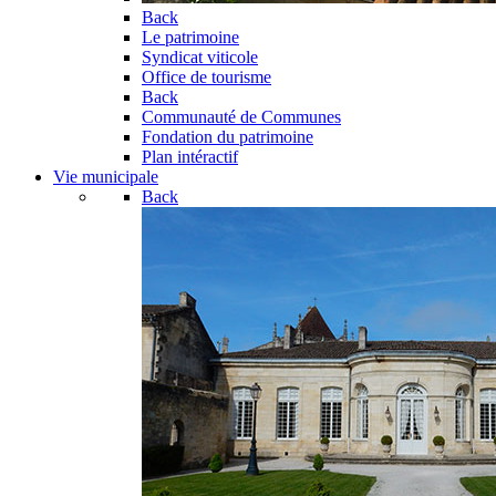
Back
Le patrimoine
Syndicat viticole
Office de tourisme
Back
Communauté de Communes
Fondation du patrimoine
Plan intéractif
Vie municipale
Back