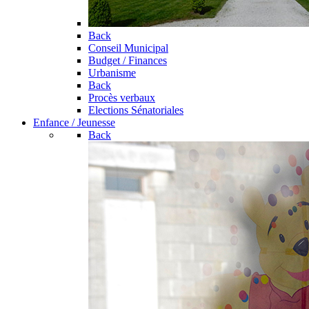
Back
Conseil Municipal
Budget / Finances
Urbanisme
Back
Procès verbaux
Elections Sénatoriales
Enfance / Jeunesse
Back