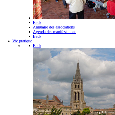
Back
Annuaire des associations
Agenda des manifestations
Back
Vie pratique
Back