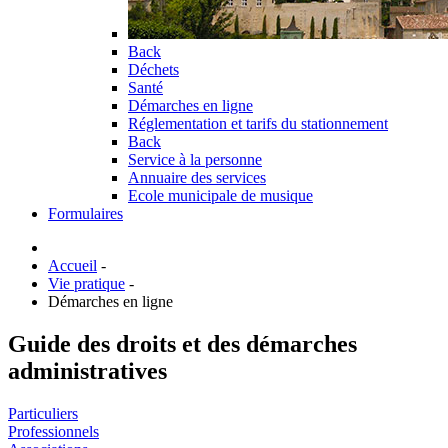
Back
Déchets
Santé
Démarches en ligne
Réglementation et tarifs du stationnement
Back
Service à la personne
Annuaire des services
Ecole municipale de musique
Formulaires
Accueil
-
Vie pratique
-
Démarches en ligne
Guide des droits et des démarches
administratives
Particuliers
Professionnels