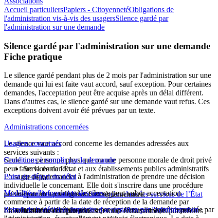
Associations
Accueil particuliers
Papiers - Citoyenneté
Obligations de
l'administration vis-à-vis des usagers
Silence gardé par
l'administration sur une demande
Silence gardé par l'administration sur une demande
Fiche pratique
Le silence
gardé
pendant plus de 2 mois par l'administration sur une
demande qui lui est faite vaut accord, sauf exception. Pour certaines
demandes, l'acceptation peut être acquise après un délai différent.
Dans d'autres cas, le silence gardé sur une demande vaut refus. Ces
exceptions doivent avoir été prévues par un texte.
Administrations concernées
Le
Usagers concernés
silence vaut accord
concerne les demandes adressées aux
services suivants :
Seule une personne physique ou une personne morale de droit privé
Conditions à remplir par la demande
peut faire la demande.
Services de l'État et aux établissements publics administratifs
L'usager doit demander à l'administration de prendre une décision
Point de départ du délai
de l'État
individuelle le concernant. Elle doit s'inscrire dans une procédure
Le délai au terme duquel le silence peut valoir acceptation
Modalités d'information des tiers
prévue par un texte législatif ou réglementaire.
Liste des procédures concernées dans les services de l’État
commence à partir de la date de réception de la demande par
Si la demande doit être connue par des tiers, elle doit être publiée par
Retrait de la décision implicite d'acceptation par l'administration
La demande ne doit pas constituer une réclamation, ni un recours
l'administration compétente.
Collectivités territoriales et leurs établissements publics