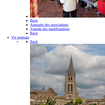
Back
Annuaire des associations
Agenda des manifestations
Back
Vie pratique
Back