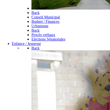
Back
Conseil Municipal
Budget / Finances
Urbanisme
Back
Procès verbaux
Elections Sénatoriales
Enfance / Jeunesse
Back