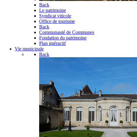
Back
Le patrimoine
Syndicat viticole
Office de tourisme
Back
Communauté de Communes
Fondation du patrimoine
Plan intéractif
Vie municipale
Back