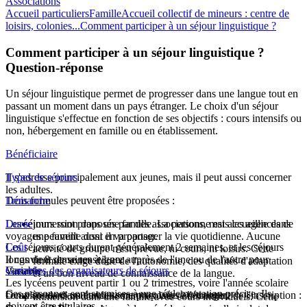
Associations
Accueil particuliers
Famille
Accueil collectif de mineurs : centre de
loisirs, colonies...
Comment participer à un séjour linguistique ?
Comment participer à un séjour linguistique ?
Question-réponse
Un séjour linguistique permet de progresser dans une langue tout en
passant un moment dans un pays étranger. Le choix d'un séjour
linguistique s'effectue en fonction de ses objectifs : cours intensifs ou
non, hébergement en famille ou en établissement.
Bénéficiaire
Il s'adresse principalement aux jeunes, mais il peut aussi concerner
Types de séjours
les adultes.
Trois formules peuvent être proposées :
Démarche
Les séjours sont proposés par des associations, mais les agences de
Durée
immersion dans une famille. La personne est accueillie dans
voyages peuvent aussi en proposer.
une famille dont il va partager la vie quotidienne. Aucune
Les séjours courts durent généralement 2 semaines, et les séjours
Coût
activité de groupe n'est prévue, ni cours, ni loisirs. Cette
Il convient de se renseigner auprès de l'une ou de l'autre pour
longs de 8 semaines à 1 an.
formule exige donc de l'autonomie, des qualités d'adaptation
Variable
Garanties des organisateurs de séjours
s'inscrire.
et un bon niveau de connaissance de la langue.
Les lycéens peuvent partir 1 ou 2 trimestres, voire l'année scolaire
Ces personnes sont soumises à une réglementation précise. Ils
Deux sortes d'assurances sont proposées au moment de l'inscription :
complète dans un établissement scolaire à l'étranger.
immersion dans une famille avec cours individuels. Cette
doivent être titulaires