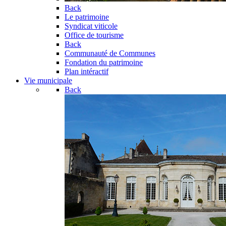
Back
Le patrimoine
Syndicat viticole
Office de tourisme
Back
Communauté de Communes
Fondation du patrimoine
Plan intéractif
Vie municipale
Back