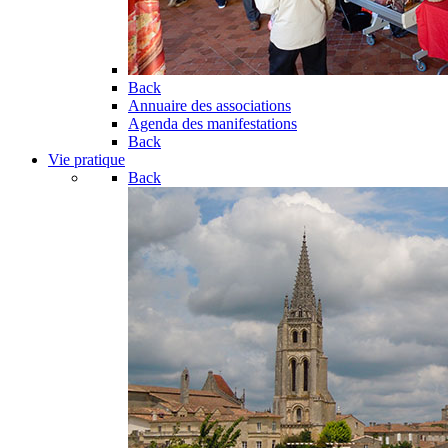
Back
Annuaire des associations
Agenda des manifestations
Back
Vie pratique
Back