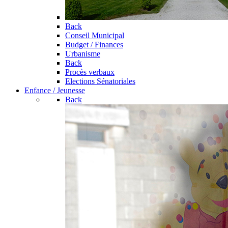
Back
Conseil Municipal
Budget / Finances
Urbanisme
Back
Procès verbaux
Elections Sénatoriales
Enfance / Jeunesse
Back