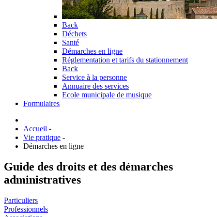
Back
Déchets
Santé
Démarches en ligne
Réglementation et tarifs du stationnement
Back
Service à la personne
Annuaire des services
Ecole municipale de musique
Formulaires
Accueil
-
Vie pratique
-
Démarches en ligne
Guide des droits et des démarches
administratives
Particuliers
Professionnels