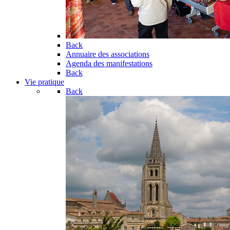
Back
Annuaire des associations
Agenda des manifestations
Back
Vie pratique
Back