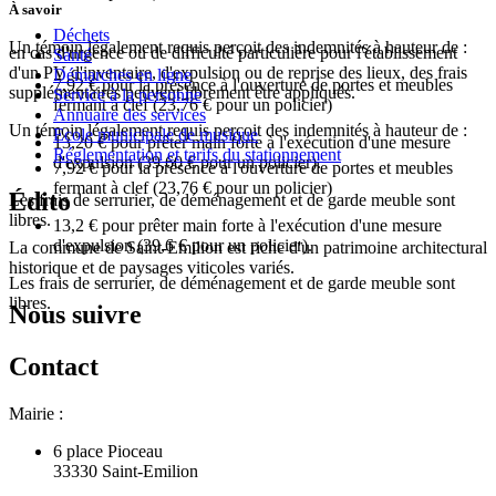
À savoir
Déchets
Un témoin légalement requis perçoit des indemnités à hauteur de :
en cas d'urgence ou de difficulté particulière pour l'établissement
Santé
d'un PV d'inventaire, d'expulsion ou de reprise des lieux, des frais
Démarches en ligne
7,92 €
pour la présence à l'ouverture de portes et meubles
supplémentaires peuvent librement être appliqués.
Service à la personne
fermant à clef (
23,76 €
pour un policier)
Annuaire des services
Un témoin légalement requis perçoit des indemnités à hauteur de :
Ecole municipale de musique
13,20 €
pour prêter main forte à l'exécution d'une mesure
Réglementation et tarifs du stationnement
d'expulsion (
39,60 €
pour un policier).
7,92 €
pour la présence à l'ouverture de portes et meubles
fermant à clef (
23,76 €
pour un policier)
Édito
Les frais de serrurier, de déménagement et de garde meuble sont
libres.
13,2 €
pour prêter main forte à l'exécution d'une mesure
d'expulsion (
39,6 €
pour un policier).
La commune de Saint-Emilion est riche d'un patrimoine architectural
historique et de paysages viticoles variés.
Les frais de serrurier, de déménagement et de garde meuble sont
libres.
Nous suivre
Contact
Mairie :
6 place Pioceau
33330 Saint-Emilion