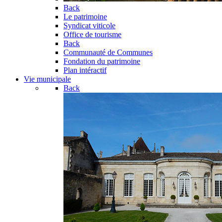
Back
Le patrimoine
Syndicat viticole
Office de tourisme
Back
Communauté de Communes
Fondation du patrimoine
Plan intéractif
Vie municipale
Back