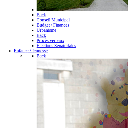
Back
Conseil Municipal
Budget / Finances
Urbanisme
Back
Procès verbaux
Elections Sénatoriales
Enfance / Jeunesse
Back