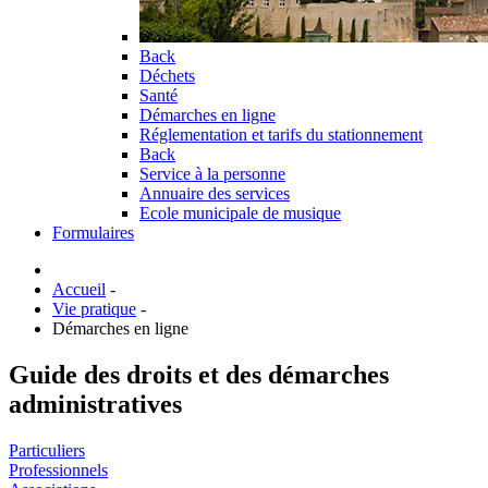
Back
Déchets
Santé
Démarches en ligne
Réglementation et tarifs du stationnement
Back
Service à la personne
Annuaire des services
Ecole municipale de musique
Formulaires
Accueil
-
Vie pratique
-
Démarches en ligne
Guide des droits et des démarches
administratives
Particuliers
Professionnels