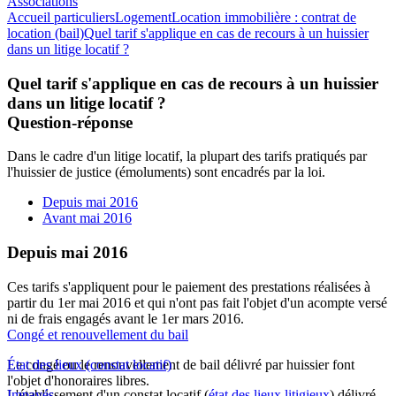
Associations
Accueil particuliers
Logement
Location immobilière : contrat de
location (bail)
Quel tarif s'applique en cas de recours à un huissier
dans un litige locatif ?
Quel tarif s'applique en cas de recours à un huissier
dans un litige locatif ?
Question-réponse
Dans le cadre d'un litige locatif, la plupart des tarifs pratiqués par
l'huissier de justice (émoluments) sont encadrés par la loi.
Depuis mai 2016
Avant mai 2016
Depuis mai 2016
Ces tarifs s'appliquent pour le paiement des prestations réalisées à
partir du 1er mai 2016 et qui n'ont pas fait l'objet d'un acompte versé
ni de frais engagés avant le 1er mars 2016.
Congé et renouvellement du bail
Le congé ou le renouvellement de bail délivré par huissier font
État des lieux (constat locatif)
l'objet d'honoraires libres.
L'établissement d'un
Impayés
constat locatif
(
état des lieux litigieux
) délivré