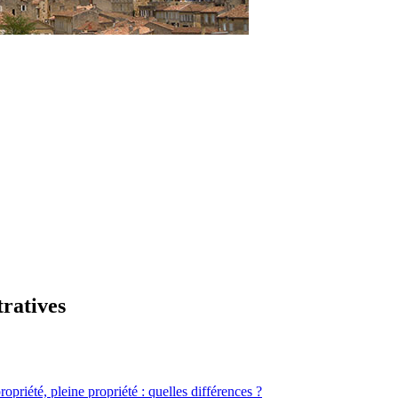
tratives
ropriété, pleine propriété : quelles différences ?