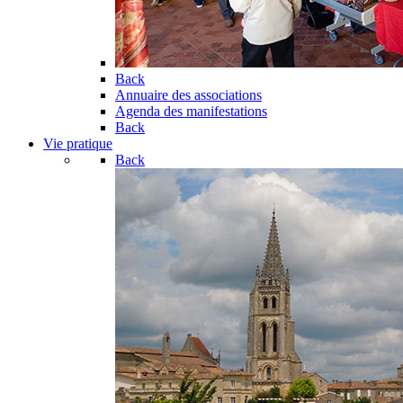
Back
Annuaire des associations
Agenda des manifestations
Back
Vie pratique
Back