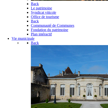
Back
Le patrimoine
Syndicat viticole
Office de tourisme
Back
Communauté de Communes
Fondation du patrimoine
Plan intéractif
Vie municipale
Back