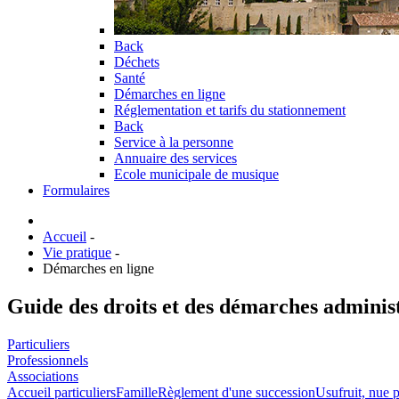
Back
Déchets
Santé
Démarches en ligne
Réglementation et tarifs du stationnement
Back
Service à la personne
Annuaire des services
Ecole municipale de musique
Formulaires
Accueil
-
Vie pratique
-
Démarches en ligne
Guide des droits et des démarches adminis
Particuliers
Professionnels
Associations
Accueil particuliers
Famille
Règlement d'une succession
Usufruit, nue p