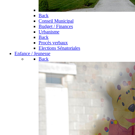
Back
Conseil Municipal
Budget / Finances
Urbanisme
Back
Procès verbaux
Elections Sénatoriales
Enfance / Jeunesse
Back