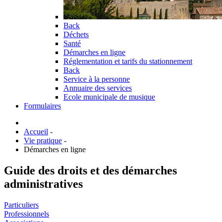
Back
Déchets
Santé
Démarches en ligne
Réglementation et tarifs du stationnement
Back
Service à la personne
Annuaire des services
Ecole municipale de musique
Formulaires
Accueil
-
Vie pratique
-
Démarches en ligne
Guide des droits et des démarches
administratives
Particuliers
Professionnels