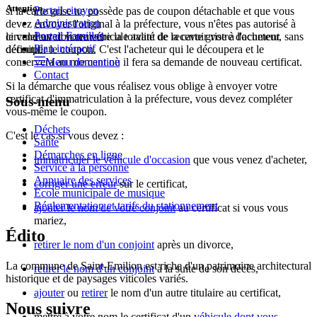
Attention
Portail citoyen
si la carte grise ne possède pas de coupon détachable et que vous
Administration
devez envoyer l'original à la préfecture, vous n'êtes pas autorisé à
Portail Familles
le vendeur doit remettre la totalité de la carte grise à l'acheteur, sans
circuler avec votre véhicule avant de recevoir votre document
Plan intéractif
découper le coupon. C'est l'acheteur qui le découpera et le
définitif.
conservera au moment où il fera sa demande de nouveau certificat.
Menu de cantine
Contact
Si la démarche que vous réalisez vous oblige à envoyer votre
certificat d'immatriculation à la préfecture, vous devez compléter
Sous-menu
vous-même le coupon.
Déchets
C'est le cas si vous devez :
Santé
Démarches en ligne
immatriculer le véhicule d'occasion
que vous venez d'acheter,
Service à la personne
Annuaire des services
corriger une erreur
sur le certificat,
Ecole municipale de musique
Réglementation et tarifs du stationnement
ajouter le nom de votre conjoint
au certificat si vous vous
mariez,
Édito
retirer le nom d'un conjoint
après un divorce,
La commune de Saint-Emilion est riche d'un patrimoine architectural
retirer le nom d'un conjoint
à la suite de son décès,
historique et de paysages viticoles variés.
ajouter
ou
retirer
le nom d'un autre titulaire au certificat,
Nous suivre
mettre à votre nom le certificat d'un
véhicule dont vous