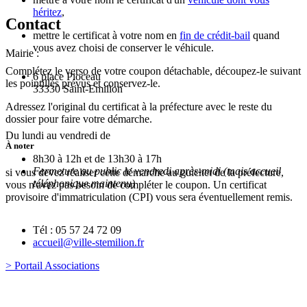
héritez
,
Contact
mettre le certificat à votre nom en
fin de crédit-bail
quand
vous avez choisi de conserver le véhicule.
Mairie :
Complétez le verso de votre coupon détachable, découpez-le suivant
6 place Pioceau
les pointillés prévus et conservez-le.
33330 Saint-Emilion
Adressez l'original du certificat à la préfecture avec le reste du
dossier pour faire votre démarche.
Du lundi au vendredi de
À noter
8h30 à 12h et de 13h30 à 17h
Fermeture au public le vendredi après-midi (mais accueil
si vous devez réaliser cette démarche au guichet de la préfecture,
téléphonique maintenu)
vous n'avez pas besoin de compléter le coupon. Un certificat
provisoire d'immatriculation (CPI) vous sera éventuellement remis.
Tél : 05 57 24 72 09
accueil@ville-stemilion.fr
> Portail Associations