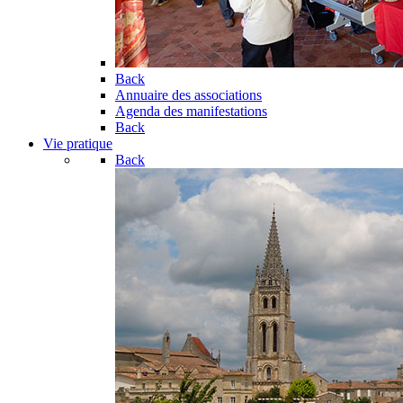
Back
Annuaire des associations
Agenda des manifestations
Back
Vie pratique
Back