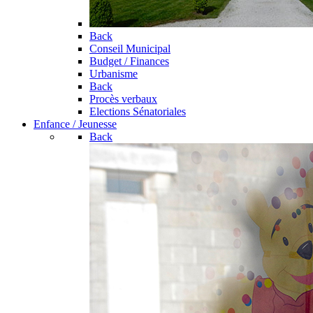
Back
Conseil Municipal
Budget / Finances
Urbanisme
Back
Procès verbaux
Elections Sénatoriales
Enfance / Jeunesse
Back