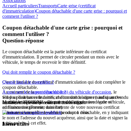
Associations
Accueil particuliers
Transports
Carte grise (certificat
d'immatriculation)
Coupon détachable d'une carte grise : pourquoi et
comment l'utiliser ?
Coupon détachable d'une carte grise : pourquoi et
comment l'utiliser ?
Question-réponse
Le coupon détachable est la partie inférieure du certificat
d'immatriculation. Il permet de circuler pendant un mois avec le
véhicule, le temps de recevoir le titre définitif.
Qui doit remplir le coupon détachable ?
C'est le titulaire du certificat d'immatriculation qui doit compléter le
Quand faut-il le compléter ?
coupon détachable.
Au moment de la
À quoi sert le coupon détachable ?
vente (ou du don) du véhicule d'occasion
, le
S'il y a plusieurs cotitulaires, chacun doit le signer (sauf si un des
vendeur doit barrer le certificat d'immatriculation en indiquant
vendu
Le coupon détachable vous permet de circuler avec votre véhicule,
Modifié le 03/08/2015 - Direction de l'information légale et
titulaires a reçu une procuration des autres).
le
,
date et heure de la vente
et il doit le signer.
en France uniquement, dans l'attente de votre nouveau certificat
administrative (Premier ministre)
Il doit aussi compléter le verso du coupon détachable, en y indiquant
d'immatriculation. Il est valable pendant 1 mois.
le nom et l'adresse du nouvel acquéreur, ainsi que la date et signer la
partie prévue à cet effet.
Liens utiles
À savoir