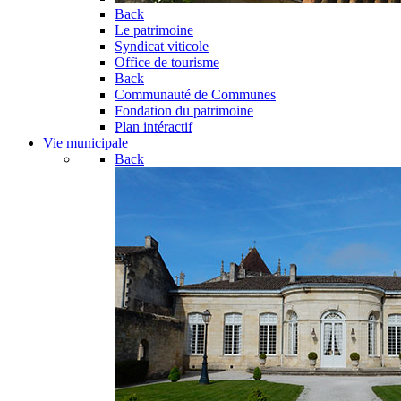
Back
Le patrimoine
Syndicat viticole
Office de tourisme
Back
Communauté de Communes
Fondation du patrimoine
Plan intéractif
Vie municipale
Back