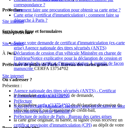
correspondance ?
Comment faire une procuration pour obtenir sa carte grise ?
Préfecture
Carte grise (certificat d'immatriculation) : comment faire sa
démarche à Paris ?
Site internet
Services en ligne et formulaires
Sous-préfecture
Suivez votre demande de certificat d'immatriculation (ex-carte
Site internet
grise) Agence nationale des titres sécurisés (ANTS)
Déclaration de cession d'un véhicule Ministère en charge de
À Paris
l'intérieurNotice explicative pour la déclaration de cession et
la demande de certificat d'immatriculation À remplir de façon
Préfecture de police de Paris - Bureau des cartes grises
manuscrite
CERFA 13754*02
Site internet
Où s'adresser ?
Présentez :
Agence nationale des titres sécurisés (ANTS) - Certificat
le formulaire
cerfa n°13750*05
de demande,
d'immatriculation (particuliers)
Préfecture
le formulaire
cerfa n°13754*02
de déclaration de cession du
Sous-préfecture
(Attention : certaines sous-préfectures ne sont
véhicule rempli par l'organisme de crédit-bail,
plus chargées de cette formalité)
Préfecture de police de Paris - Bureau des cartes grises
la carte grise originale, ni barrée, ni signée (vous recevrez un
certificat provisoire d'immatriculation (CPI)
au dépôt de votre
Pour en savoir plus