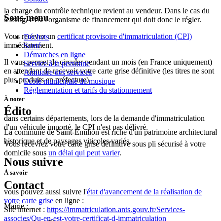
la charge du contrôle technique revient au vendeur. Dans le cas du
Sous-menu
leasing, c'est l'organisme de financement qui doit donc le régler.
Vous recevez un
certificat provisoire d'immatriculation (CPI)
Déchets
immédiatement.
Santé
Démarches en ligne
Il vous permet de circuler pendant un mois (en France uniquement)
Service à la personne
en attendant de recevoir votre carte grise définitive (les titres ne sont
Annuaire des services
plus produits en préfecture).
Ecole municipale de musique
Réglementation et tarifs du stationnement
À noter
Édito
dans certains départements, lors de la demande d'immatriculation
d'un véhicule importé, le CPI n'est pas délivré.
La commune de Saint-Emilion est riche d'un patrimoine architectural
historique et de paysages viticoles variés.
Vous recevrez votre carte grise définitive sous
pli sécurisé
à votre
domicile sous
un délai qui peut varier
.
Nous suivre
À savoir
Contact
vous pouvez aussi suivre l'
état d'avancement de la réalisation de
votre carte grise
en ligne :
Mairie :
Site internet :
https://immatriculation.ants.gouv.fr/Services-
associes/Ou-en-est-votre-certificat-d-immatriculation