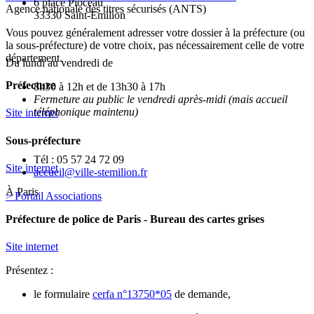
6 place Pioceau
Agence nationale des titres sécurisés (ANTS)
33330 Saint-Emilion
Vous pouvez généralement adresser votre dossier à la préfecture (ou
la sous-préfecture) de votre choix, pas nécessairement celle de votre
département.
Du lundi au vendredi de
Préfecture
8h30 à 12h et de 13h30 à 17h
Fermeture au public le vendredi après-midi (mais accueil
téléphonique maintenu)
Site internet
Sous-préfecture
Tél : 05 57 24 72 09
Site internet
accueil@ville-stemilion.fr
À Paris
> Portail Associations
Préfecture de police de Paris - Bureau des cartes grises
Site internet
Présentez :
le formulaire
cerfa n°13750*05
de demande,