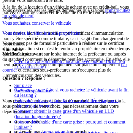
prêteur vous autorisant à le faire.
À la fin de la location d'un véhicule acheté avec un crédit-bail, vous
Vous devrez réaliser les mêmes démarches que si vous
immatriculiez
pouvez choisir de conserver le véhicule ou de le rendre à son
un véhicule neuf
.
propriétaire.
Vous souhaitez conserver le véhicule
Vous devrez alors faire modifier votre certificat d'immatriculation
Vous rendez le véhicule à son propriétaire
pour y être spécifié comme titulaire, car il s'agit d'un changement de
Vous n'avez pas de formalité particulière à réaliser sur le certificat
propriétaire.
d'immatriculation si ce n'est le rendre au propriétaire en même temps
Voir aussi
Vérifiez auparavant
que le véhicule.
sur le site internet de la préfecture ou auprès
du standard comment la démarche peut être accomplie. En effet, elle
Crédit à la consommation : location avec option d'achat (ou
peut parfois être effectuée uniquement sur place ou simplement
par
LOA ou leasing)
courrier
et certaines sous-préfectures ne s'occupent plus de
l'immatriculation des véhicules.
Question ? Réponse !
Sur place
Carte grise : que faire si vous rachetez le véhicule avant la fin
Par correspondance
du leasing ?
Véhicule en leasing : que faire en cas de déménagement,
Vous pouvez généralement faire la démarche à la préfecture (ou la
mariage ou divorce ?
sous-préfecture) de votre choix, pas nécessairement dans votre
Comment obtenir la carte grise d'un véhicule en LLD
département :
(location longue durée) ?
soit vous-même,
Coupon détachable d'une carte grise : pourquoi et comment
l'utiliser ?
soit en donnant
procuration
à un proche.
Comment demander son certificat d'immatriculation par