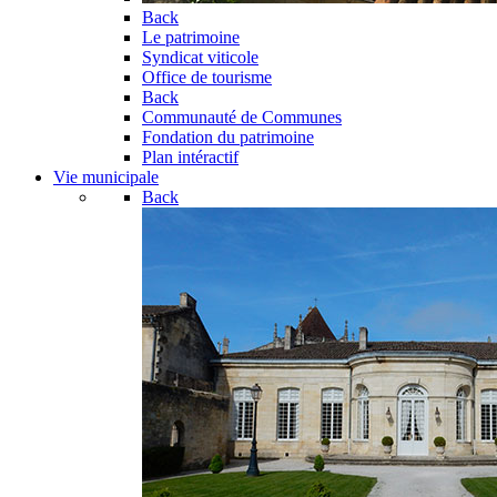
Back
Le patrimoine
Syndicat viticole
Office de tourisme
Back
Communauté de Communes
Fondation du patrimoine
Plan intéractif
Vie municipale
Back