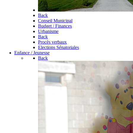
Back
Conseil Municipal
Budget / Finances
Urbanisme
Back
Procès verbaux
Elections Sénatoriales
Enfance / Jeunesse
Back