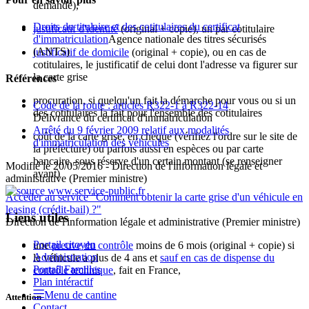
demande),
Droits du titulaire et des cotitulaires du certificat
justificatif d'identité
(original + copie), un par cotitulaire
d'immatriculation
Agence nationale des titres sécurisés
(ANTS)
justificatif de domicile
(original + copie), ou en cas de
cotitulaires, le justificatif de celui dont l'adresse va figurer sur
la carte grise
Références
procuration, si quelqu'un fait la démarche pour vous ou si un
Code de la route : articles R322-1 à R322-14
des cotitulaires la fait pour l'ensemble des cotitulaires
Délivrance du certificat d'immatriculation
Arrêté du 9 février 2009 relatif aux modalités
coût de la carte grise, en chèque (vérifiez l'ordre sur le site de
d'immatriculation des véhicules
la préfecture) ou parfois aussi en espèces ou par carte
bancaire, sous réserve d'un certain montant (se renseigner
Modifié le 20/05/2016 - Direction de l'information légale et
avant)
administrative (Premier ministre)
Accéder au service "Comment obtenir la carte grise d'un véhicule en
leasing (crédit-bail) ?"
Liens utiles
Direction de l'information légale et administrative (Premier ministre)
Portail citoyen
une
preuve du contrôle
moins de 6 mois (original + copie) si
Administration
le véhicule a plus de 4 ans et
sauf en cas de dispense du
Portail Familles
contrôle technique
, fait en France,
Plan intéractif
Menu de cantine
Attention
Contact