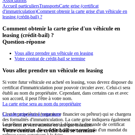
Associations
Accueil particuliers
Transports
Carte grise (certificat
d'immatriculation)
Comment obtenir la carte grise d'un véhicule en
leasing (crédit-bail) ?
Comment obtenir la carte grise d'un véhicule en
leasing (crédit-bail) ?
Question-réponse
Vous allez prendre un véhicule en leasing
Votre contrat de crédit-bail se termine
Vous allez prendre un véhicule en leasing
Si votre futur véhicule est acheté en leasing, vous devrez disposer du
certificat d'immatriculation pour pouvoir circuler avec. Celui-ci sera
établi au nom du propriétaire. Cependant, dans certains cas et avec
son accord, il peut l'être à votre nom.
La carte grise sera au nom du propriétaire
C'est le propriétaire (organisme financier ou prêteur) qui se chargera
La carte grise sera à votre nom
des formalités d'immatriculation. La carte grise indiquera également
Le prêteur peut vous autoriser à déposer la demande de certificat
votre nom et votre adresse en tant que locataire.
d'immatriculation. Vous devrez disposer pour cela d'un mandat du
Votre contrat de crédit-bail se termine