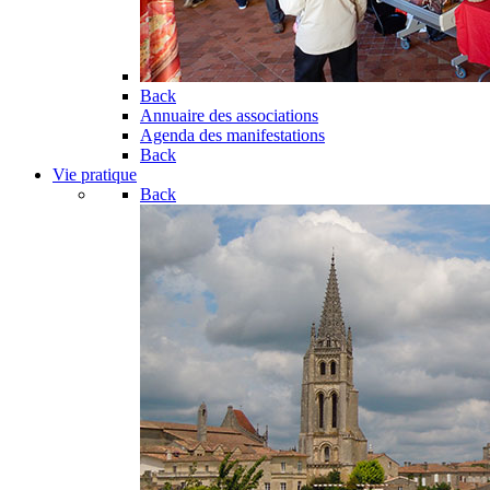
Back
Annuaire des associations
Agenda des manifestations
Back
Vie pratique
Back