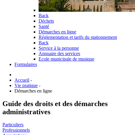
Back
Déchets
Santé
Démarches en ligne
Réglementation et tarifs du stationnement
Back
Service à la personne
Annuaire des services
Ecole municipale de musique
Formulaires
Accueil
-
Vie pratique
-
Démarches en ligne
Guide des droits et des démarches
administratives
Particuliers
Professionnels