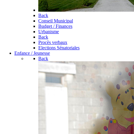
Back
Conseil Municipal
Budget / Finances
Urbanisme
Back
Procès verbaux
Elections Sénatoriales
Enfance / Jeunesse
Back