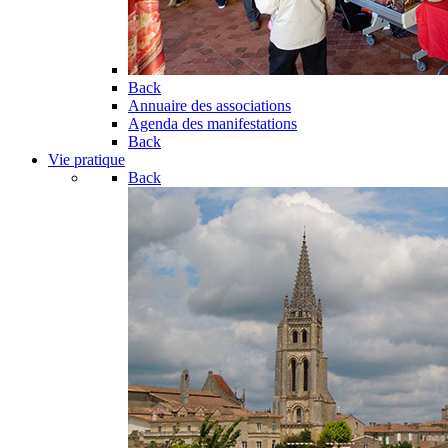
Back
Annuaire des associations
Agenda des manifestations
Back
Vie pratique
Back