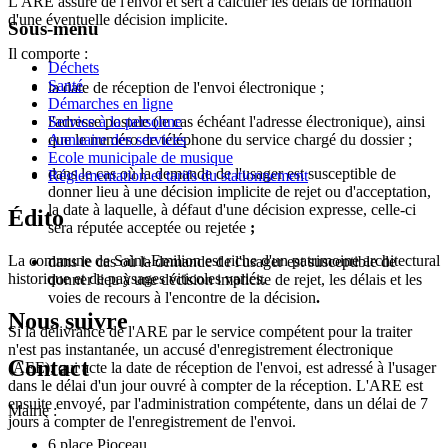
L'ARE assure de l'envoi et sert à calculer les délais de formation
d'une éventuelle décision implicite.
Sous-menu
Il comporte :
Déchets
Santé
la date de réception de l'envoi électronique ;
Démarches en ligne
l'adresse postale (le cas échéant l'adresse électronique), ainsi
Service à la personne
que le numéro de téléphone du service chargé du dossier ;
Annuaire des services
Ecole municipale de musique
dans le cas où la demande de l'usager est susceptible de
Réglementation et tarifs du stationnement
donner lieu à une décision implicite de rejet ou d'acceptation,
la date à laquelle, à défaut d'une décision expresse, celle-ci
Édito
sera réputée acceptée ou rejetée
;
La commune de Saint-Emilion est riche d'un patrimoine architectural
dans le cas où la demande de l'usager est susceptible de
historique et de paysages viticoles variés.
donner lieu à une décision implicite de rejet, les délais et les
voies de recours à l'encontre de la décision
.
Nous suivre
Si la délivrance de l'ARE par le service compétent pour la traiter
n'est pas instantanée, un accusé d'enregistrement électronique
Contact
(AEE), qui acte la date de réception de l'envoi, est adressé à l'usager
dans le délai d'un jour ouvré à compter de la réception. L'ARE est
ensuite envoyé, par l'administration compétente, dans un délai de 7
Mairie :
jours à compter de l'enregistrement de l'envoi.
6 place Pioceau