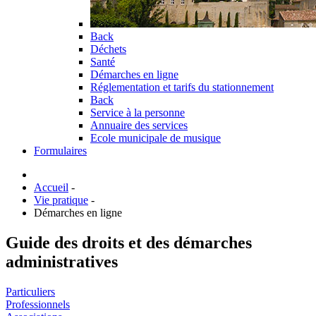
Back
Déchets
Santé
Démarches en ligne
Réglementation et tarifs du stationnement
Back
Service à la personne
Annuaire des services
Ecole municipale de musique
Formulaires
Accueil
-
Vie pratique
-
Démarches en ligne
Guide des droits et des démarches
administratives
Particuliers
Professionnels