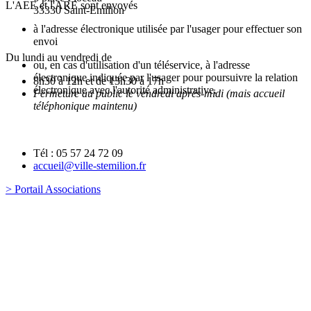
L'AEE et l'ARE sont envoyés
33330 Saint-Emilion
à l'adresse électronique utilisée par l'usager pour effectuer son
envoi
Du lundi au vendredi de
ou, en cas d'utilisation d'un téléservice, à l'adresse
électronique indiquée par l'usager pour poursuivre la relation
8h30 à 12h et de 13h30 à 17h
électronique avec l'autorité administrative.
Fermeture au public le vendredi après-midi (mais accueil
téléphonique maintenu)
Tél : 05 57 24 72 09
accueil@ville-stemilion.fr
> Portail Associations