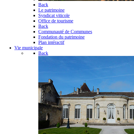
Back
Le patrimoine
Syndicat viticole
Office de tourisme
Back
Communauté de Communes
Fondation du patrimoine
Plan intéractif
Vie municipale
Back