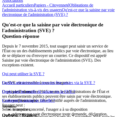
Associations
Accueil particuliers
Papiers - Citoyenneté
Obligations de
l'administration vis-à-vis des usagers
Qu'est-ce que la saisine par voie
électronique de l'administration (SVE) ?
Qu'est-ce que la saisine par voie électronique de
l'administration (SVE) ?
Question-réponse
Depuis le 7 novembre 2015, tout usager peut saisir un service de
l'État ou un des établissements publics par voie électronique, au lieu
de se déplacer ou d'envoyer un courrier. Ce dispositif est appelé
Saisine par voie électronique de l'administration (SVE)
. Des
exceptions existent.
Qui peut utiliser la SVE ?
La SVE est accessible à tous les usagers :
Quelles administrations peuvent être saisies via la SVE ?
Depuis le 7 novembre 2015, toutes les administrations de l'État et
Quels sont les motifs de saisine via la SVE ?
particuliers,
ses établissements publics peuvent être saisis par voie électronique.
Sauf exceptions, après s'être identifié auprès de l'administration,
Comment la saisine se fait-elle ?
professionnels,
l'usager peut :
Attention
Selon le service concerné, l'usager a à sa disposition
entreprises,
adresser par voie électronique toute demande, déclaration,
Question ? Réponse !
la SVE ne sera mis en place qu'à partir du 7 novembre 2016 pour les