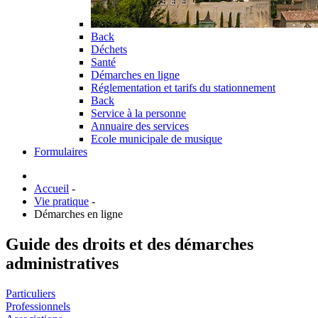
Back
Déchets
Santé
Démarches en ligne
Réglementation et tarifs du stationnement
Back
Service à la personne
Annuaire des services
Ecole municipale de musique
Formulaires
Accueil
-
Vie pratique
-
Démarches en ligne
Guide des droits et des démarches
administratives
Particuliers
Professionnels