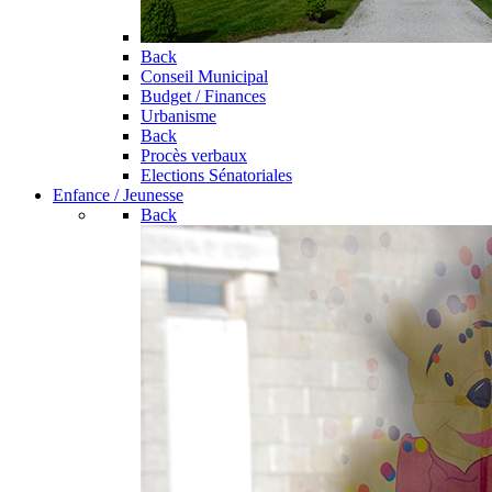
Back
Conseil Municipal
Budget / Finances
Urbanisme
Back
Procès verbaux
Elections Sénatoriales
Enfance / Jeunesse
Back