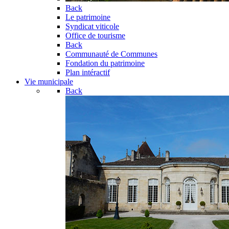
Back
Le patrimoine
Syndicat viticole
Office de tourisme
Back
Communauté de Communes
Fondation du patrimoine
Plan intéractif
Vie municipale
Back