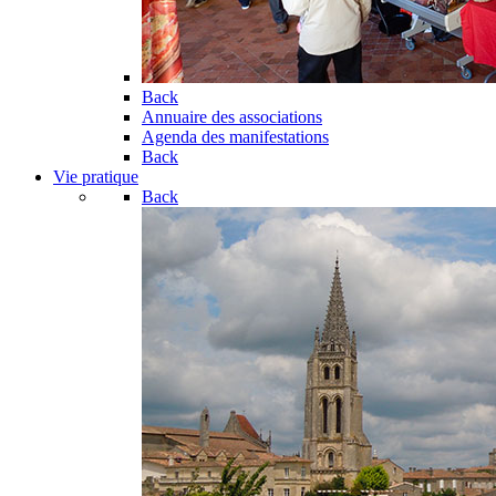
Back
Annuaire des associations
Agenda des manifestations
Back
Vie pratique
Back