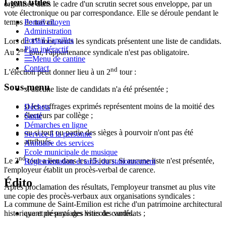
Liens utiles
organisée dans le cadre d'un scrutin secret sous enveloppe, par un
vote électronique ou par correspondance. Elle se déroule pendant le
Portail citoyen
temps de travail.
Administration
er
Portail Familles
Lors du 1
tour, seuls les syndicats présentent une liste de candidats.
Plan intéractif
nd
Au 2
tour, l'appartenance syndicale n'est pas obligatoire.
Menu de cantine
Contact
nd
L'élection peut donner lieu à un 2
tour :
Sous-menu
si aucune liste de candidats n'a été présentée ;
si les suffrages exprimés représentent moins de la moitié des
Déchets
électeurs par collège ;
Santé
Démarches en ligne
ou si tout ou partie des sièges à pourvoir n'ont pas été
Service à la personne
attribués.
Annuaire des services
Ecole municipale de musique
nd
Le 2
tour a lieu dans les 15 jours. Si aucune liste n'est présentée,
Réglementation et tarifs du stationnement
l'employeur établit un procès-verbal de carence.
Édito
Après proclamation des résultats, l'employeur transmet au plus vite
une copie des procès-verbaux aux organisations syndicales :
La commune de Saint-Emilion est riche d'un patrimoine architectural
historique et de paysages viticoles variés.
ayant présenté des listes de candidats ;