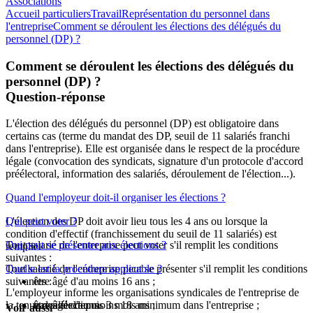
Associations
Accueil particuliers
Travail
Représentation du personnel dans
l'entreprise
Comment se déroulent les élections des délégués du
personnel (DP) ?
Comment se déroulent les élections des délégués du
personnel (DP) ?
Question-réponse
L'élection des délégués du personnel (DP) est obligatoire dans
certains cas (terme du mandat des DP, seuil de 11 salariés franchi
dans l'entreprise). Elle est organisée dans le respect de la procédure
légale (convocation des syndicats, signature d'un protocole d'accord
préélectoral, information des salariés, déroulement de l'élection...).
Quand l'employeur doit-il organiser les élections ?
L'élection des DP doit avoir lieu tous les 4 ans ou lorsque la
Qui peut voter ?
condition d'effectif (franchissement du seuil de 11 salariés) est
Tout salarié de l'entreprise peut voter s'il remplit les conditions
Qui peut se présenter aux élections ?
remplie.
suivantes :
Tout salarié de l'entreprise peut se présenter s'il remplit les conditions
Quelle est la procédure applicable ?
suivantes :
être âgé d'au moins 16 ans ;
L'employeur informe les organisations syndicales de l'entreprise de
la tenue des élections.
travailler depuis 3 mois minimum dans l'entreprise ;
être âgé d'au moins 18 ans ;
Voir aussi