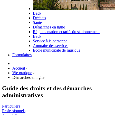
Back
Déchets
Santé
Démarches en ligne
Réglementation et tarifs du stationnement
Back
Service à la personne
Annuaire des services
Ecole municipale de musique
Formulaires
Accueil
-
Vie pratique
-
Démarches en ligne
Guide des droits et des démarches
administratives
Particuliers
Professionnels