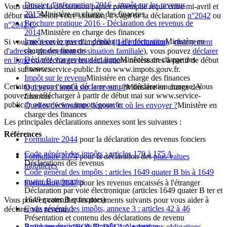
Dossier d'information 2016 - impôt sur les revenus
Vous utilisez la déclaration papier préremplie reçue entre mi-avril et
2015
Ministère en charge des finances
début mai. Selon votre situation, il s'agit de la déclaration
n°2042
ou
Brochure pratique 2016 - Déclaration des revenus de
n°2042 C
.
2014
Ministère en charge des finances
Impôt sur le revenu : dépliants d'information
Ministère en
Si vous ne recevez pas d'imprimé (
1ère déclaration
,
changement
charge des finances
d'adresse
,
changement de situation familiale
), vous pouvez
déclarer
Déclarez vos revenus en ligne
Ministère en charge des
en ligne
ou télécharger les déclarations nécessaires à partir de début
finances
mai sur www.service-public.fr ou www.impots.gouv.fr.
Impôt sur le revenu
Ministère en charge des finances
Certains revenus sont à déclarer sur une déclaration annexe. Vous
Qui paye l'impôt sur le revenu ?
Ministère en charge des
pouvez les télécharger à partir de début mai sur www.service-
finances
public.fr ou sur www.impots.gouv.fr.
Quelles déclarations déposer et où les envoyer ?
Ministère en
charge des finances
Les principales déclarations annexes sont les suivantes :
Références
Formulaire 2044
pour la déclaration des revenus fonciers
Code général des impôts : articles 170 à 175 A
Formulaire 2074
pour la déclaration des
plus-values
Déclarations des revenus
mobilières
Code général des impôts : articles 1649 quater B bis à 1649
quater B quinquies
Formulaire 2047
pour les revenus encaissés à l'étranger
Déclaration par voie électronique (articles 1649 quater B ter et
1649 quater B quinquies)
Vous pouvez consulter les documents suivants pour vous aider à
Code général des impôts, annexe 3 : articles 42 à 46
déclarer vos revenus :
Présentation et contenu des déclarations de revenu
Brochure pratique de l'impôt sur le revenu
Bofip-impôts n°BOI-IR-DECLA relatif aux obligations