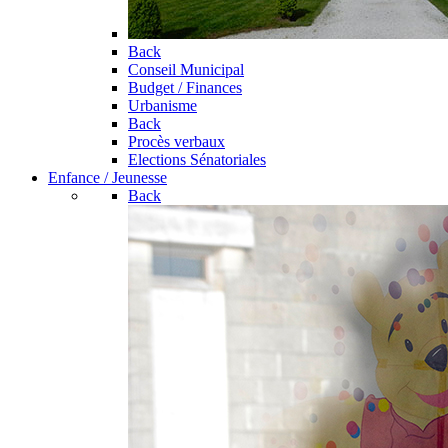
Back
Conseil Municipal
Budget / Finances
Urbanisme
Back
Procès verbaux
Elections Sénatoriales
Enfance / Jeunesse
Back