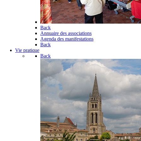
Back
Annuaire des associations
Agenda des manifestations
Back
Vie pratique
Back