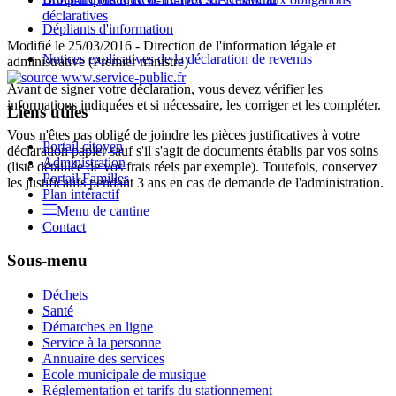
déclaratives
Dépliants d'information
Modifié le 25/03/2016 - Direction de l'information légale et
Notices explicatives de la déclaration de revenus
administrative (Premier ministre)
Avant de signer votre déclaration, vous devez vérifier les
informations indiquées et si nécessaire, les corriger et les compléter.
Liens utiles
Vous n'êtes pas obligé de joindre les pièces justificatives à votre
Portail citoyen
déclaration papier sauf s'il s'agit de documents établis par vos soins
Administration
(liste détaillée de vos frais réels par exemple). Toutefois, conservez
Portail Familles
les justificatifs pendant 3 ans en cas de demande de l'administration.
Plan intéractif
Menu de cantine
Contact
Sous-menu
Déchets
Santé
Démarches en ligne
Service à la personne
Annuaire des services
Ecole municipale de musique
Réglementation et tarifs du stationnement