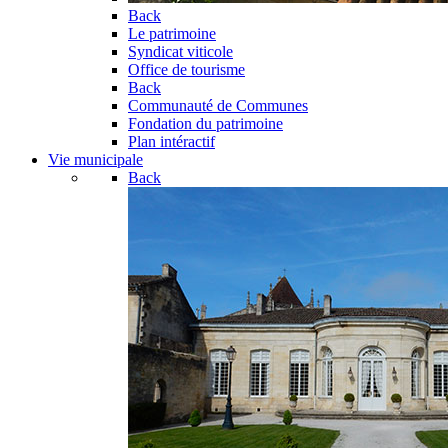
Back
Le patrimoine
Syndicat viticole
Office de tourisme
Back
Communauté de Communes
Fondation du patrimoine
Plan intéractif
Vie municipale
Back