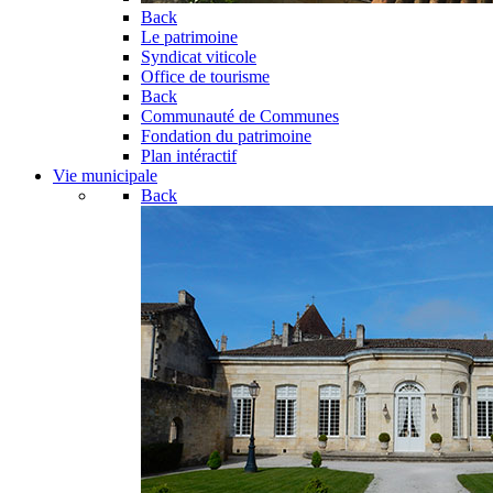
Back
Le patrimoine
Syndicat viticole
Office de tourisme
Back
Communauté de Communes
Fondation du patrimoine
Plan intéractif
Vie municipale
Back