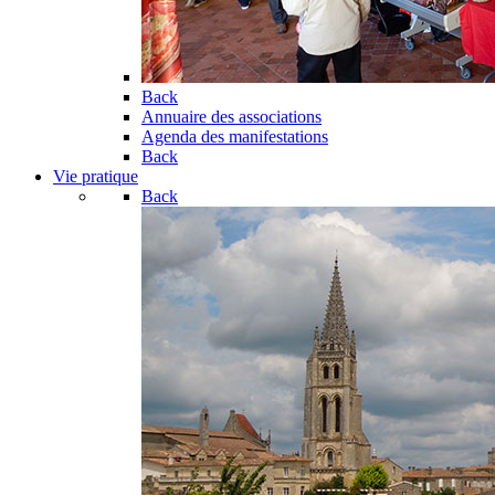
Back
Annuaire des associations
Agenda des manifestations
Back
Vie pratique
Back