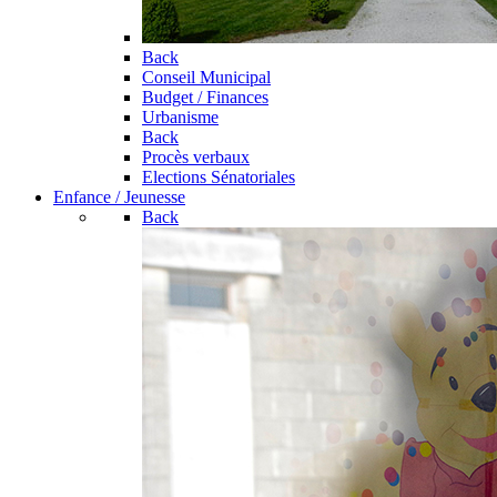
Back
Conseil Municipal
Budget / Finances
Urbanisme
Back
Procès verbaux
Elections Sénatoriales
Enfance / Jeunesse
Back