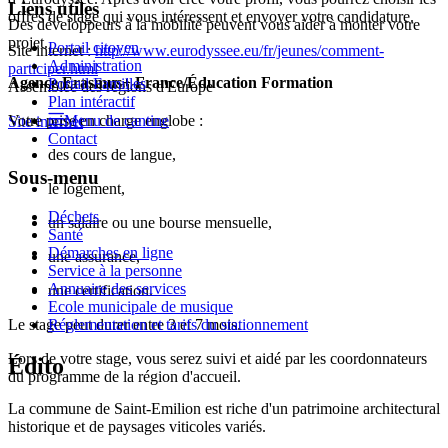
Liens utiles
offres de stage qui vous intéressent et envoyer votre candidature.
Des développeurs à la mobilité peuvent vous aider à monter votre
projet.
Portail citoyen
Site internet :
http://www.eurodyssee.eu/fr/jeunes/comment-
Administration
participer.html
Agence Erasmus+ France/Éducation Formation
Portail Familles
Assemblée des régions d'Europe
Plan intéractif
Menu de cantine
Votre prise en charge englobe :
Site internet
Contact
des cours de langue,
Sous-menu
le logement,
Déchets
un salaire ou une bourse mensuelle,
Santé
Démarches en ligne
une assurance,
Service à la personne
Annuaire des services
une certification.
Ecole municipale de musique
Réglementation et tarifs du stationnement
Le stage peut durer entre 3 et 7 mois.
Lors de votre stage, vous serez suivi et aidé par les coordonnateurs
Édito
du programme de la région d'accueil.
La commune de Saint-Emilion est riche d'un patrimoine architectural
historique et de paysages viticoles variés.