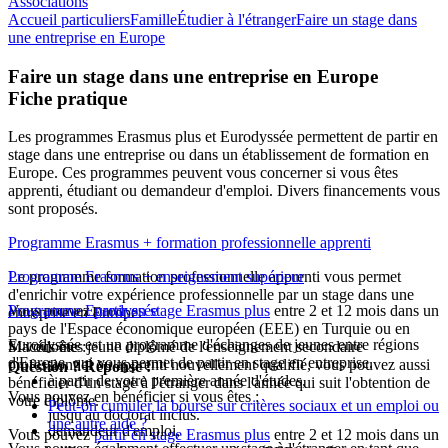
Associations
Accueil particuliers
Famille
Étudier à l'étranger
Faire un stage dans
une entreprise en Europe
Faire un stage dans une entreprise en Europe
Fiche pratique
Les programmes Erasmus plus et Eurodyssée permettent de partir en
stage dans une entreprise ou dans un établissement de formation en
Europe. Ces programmes peuvent vous concerner si vous êtes
apprenti, étudiant ou demandeur d'emploi. Divers financements vous
sont proposés.
Programme Erasmus + formation professionnelle apprenti
Le programme formation professionnelle apprenti vous permet
Programme Erasmus + enseignement supérieur
d'enrichir votre expérience professionnelle par un stage dans une
Vous pouvez
Programme Eurodyssée
partir en stage Erasmus plus
entre 2 et 12 mois dans un
entreprise en Europe.
pays de
l'Espace économique européen (EEE)
en Turquie ou en
Eurodyssée est un programme d'échanges de jeunes entre régions
Si vous êtes jeune diplômé de l'enseignement secondaire
Macédoine :
d'Europe, qui vous permet de partir en stage en entreprise.
professionnel ou apprenti nouvellement qualifié, vous pouvez aussi
Question ? Réponse !
à partir de votre première année d'études,
bénéficier d'un stage à l'étranger dans l'année qui suit l'obtention de
Vous pouvez en bénéficier si vous êtes :
votre diplôme.
Peut-on cumuler la bourse sur critères sociaux et un emploi ou
jusqu'au doctorat inclus.
une autre aide ?
demandeur d'emploi,
Vous pouvez
partir en stage Erasmus plus
entre 2 et 12 mois dans un