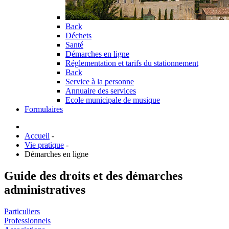
Back
Déchets
Santé
Démarches en ligne
Réglementation et tarifs du stationnement
Back
Service à la personne
Annuaire des services
Ecole municipale de musique
Formulaires
Accueil
-
Vie pratique
-
Démarches en ligne
Guide des droits et des démarches
administratives
Particuliers
Professionnels