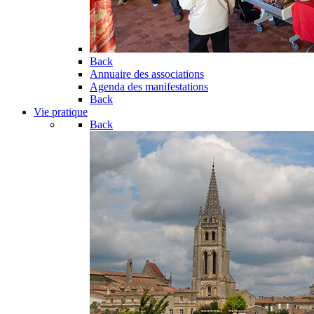
Back
Annuaire des associations
Agenda des manifestations
Back
Vie pratique
Back