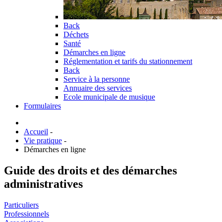
Back
Déchets
Santé
Démarches en ligne
Réglementation et tarifs du stationnement
Back
Service à la personne
Annuaire des services
Ecole municipale de musique
Formulaires
Accueil
-
Vie pratique
-
Démarches en ligne
Guide des droits et des démarches
administratives
Particuliers
Professionnels