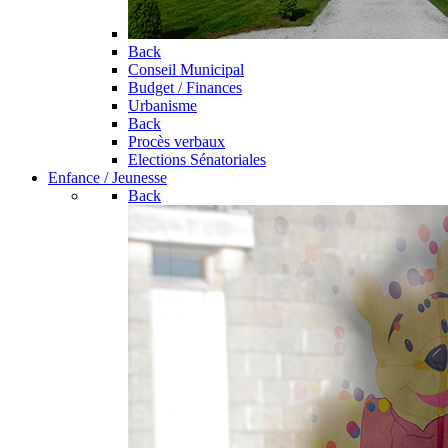
Back
Conseil Municipal
Budget / Finances
Urbanisme
Back
Procès verbaux
Elections Sénatoriales
Enfance / Jeunesse
Back