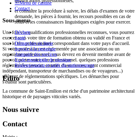
qualifications professionnelles,
Menu de cantine
Contact
et connaître la procédure à suivre, les délais d'examen de votre
demande, les pièces à fournir, les recours possibles en cas de
Sous-menu
refus et les connaissances linguistiques exigées pour exercer.
Une fois vos qualifications professionnelles reconnues, vous pourrez
Déchets
exercer sous votre titre de formation obtenu ou validé en France et
Santé
sous le titre professionnel correspondant dans votre pays d'accueil.
Démarches en ligne
Si votre profession est réglementée par une association ou un
Service à la personne
organisme professionnel, vous devrez en devenir membre avant de
Annuaire des services
pouvoir porter votre titre professionnel. quelques professions
Ecole municipale de musique
réglementées (avocat, courtier d'assurances, agent commercial
Réglementation et tarifs du stationnement
indépendant, transporteur de marchandises ou de voyageurs...)
relèvent de réglementations spécifiques. Les démarches pour
Édito
s'établir sont particulières.
La commune de Saint-Emilion est riche d'un patrimoine architectural
historique et de paysages viticoles variés.
Nous suivre
Contact
Mairie :