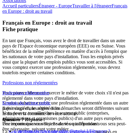
Associations
Accueil particuliers
Étranger - Europe
Travailler à l'étranger
Français
en Europe : droit au travail
Français en Europe : droit au travail
Fiche pratique
En tant que Français, vous avez le droit de travailler dans un autre
pays de l'Espace économique européen (EEE) ou en Suisse. Vous
bénéficiez de la même préférence en matière d'accès à l'emploi que
les nationaux de votre pays d'installation. Tous les emplois privés
ainsi que la plupart des emplois publics vous sont accessibles. Si
vous comptez exercer une profession réglementée, vous devrez
toutefois respecter certaines conditions.
Professions non réglementées
Vous pouvez librement exercer le métier de votre choix s'il n'est pas
Professions réglementées
réglementé dans votre pays d'installation.
Si vous souhaitez exercer une
Emplois du secteur public
profession réglementée
dans un autre
Il doit s'agir d'une activité licite.
pays européen, les règles et les démarches seront différentes suivant
Vous pouvez travailler dans le secteur public (entreprises,
la durée et la continuité de votre activité.
administrations et organismes publics) d'un autre pays européen.
Question ? Réponse !
À noter
Peu importe que vous soyez salarié ou indépendant.
Une reconnaissance officielle de vos qualifications vous sera peut-
être nécessaire, suivant votre métier.
Comment chercher une offre d'emploi à l'étranger ?
La
base de données des professions réglementées
par pays en