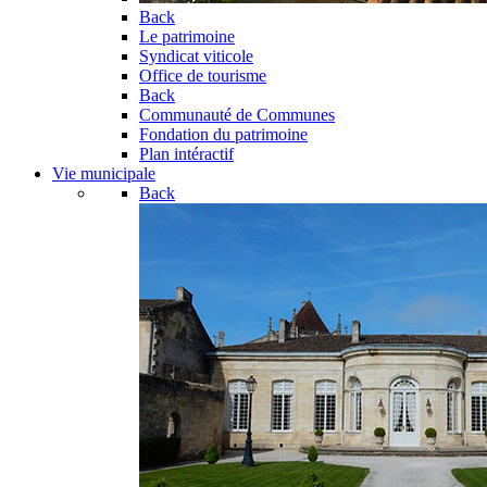
Back
Le patrimoine
Syndicat viticole
Office de tourisme
Back
Communauté de Communes
Fondation du patrimoine
Plan intéractif
Vie municipale
Back