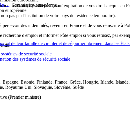
s......
Commission européenne
mum
dans votre pays d'accueil, sauf expiration de vos droits acquis en F
on européenne
 non pas par l'institution de votre pays de résidence temporaire).
à percevoir des indemnités, revenir en France et de vous réinscrire à Pôl
re recherche d'emploi et informer Pôle emploi si vous refusez, par exemp
ion et de leur famille de circuler et de séjourner librement dans les Éta
pendu.
systèmes de sécurité sociale
ation des systèmes de sécurité sociale
Espagne, Estonie, Finlande, France, Grèce, Hongrie, Irlande, Islande, 
ie, Royaume-Uni, Slovaquie, Slovénie, Suède
tive (Premier ministre)