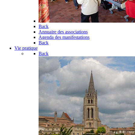
Back
Annuaire des associations
Agenda des manifestations
Back
Vie pratique
Back