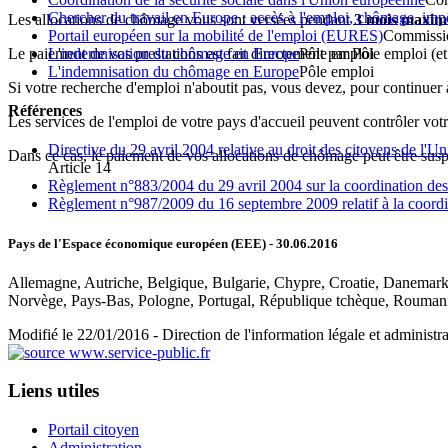
Chercher du travail en Europe : accès à l'emploi, chômage, impôt
Les allocations de chômage vous sont versées pendant
3 mois maxi
Portail européen sur la mobilité de l'emploi (EURES)
Commissi
L'indemnisation du chômage en Europe
Pôle emploi
Le paiement de vos prestations est fait directement par Pôle emploi (et
L'indemnisation du chômage en Europe
Pôle emploi
Si votre recherche d'emploi n'aboutit pas, vous devez, pour continuer 
Références
Les services de l'emploi de votre pays d'accueil peuvent contrôler vot
Directive du 29 avril 2004 relative au droit des citoyens de l'Un
Dans ce cas, le paiement de vos allocations de chômage peut être sus
Article 14
Règlement n°883/2004 du 29 avril 2004 sur la coordination des 
Règlement n°987/2009 du 16 septembre 2009 relatif à la coordin
Pays de l'Espace économique européen (EEE)
- 30.06.2016
Allemagne, Autriche, Belgique, Bulgarie, Chypre, Croatie, Danemark, 
Norvège, Pays-Bas, Pologne, Portugal, République tchèque, Rouman
Modifié le 22/01/2016 - Direction de l'information légale et administra
Liens utiles
Portail citoyen
Administration