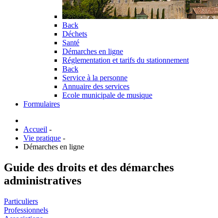
Back
Déchets
Santé
Démarches en ligne
Réglementation et tarifs du stationnement
Back
Service à la personne
Annuaire des services
Ecole municipale de musique
Formulaires
Accueil
-
Vie pratique
-
Démarches en ligne
Guide des droits et des démarches
administratives
Particuliers
Professionnels