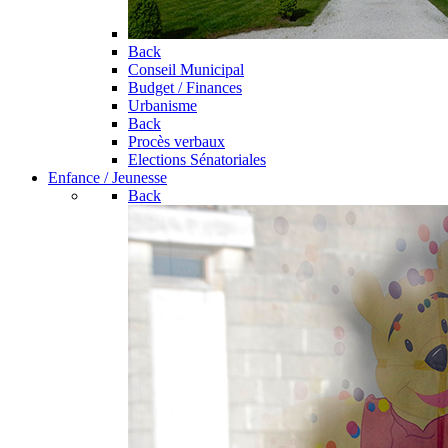
Back
Conseil Municipal
Budget / Finances
Urbanisme
Back
Procès verbaux
Elections Sénatoriales
Enfance / Jeunesse
Back