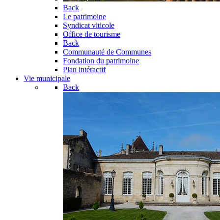
Back
Le patrimoine
Syndicat viticole
Office de tourisme
Back
Communauté de Communes
Fondation du patrimoine
Plan intéractif
Vie municipale
Back