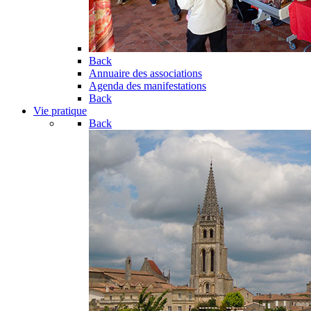
Back
Annuaire des associations
Agenda des manifestations
Back
Vie pratique
Back