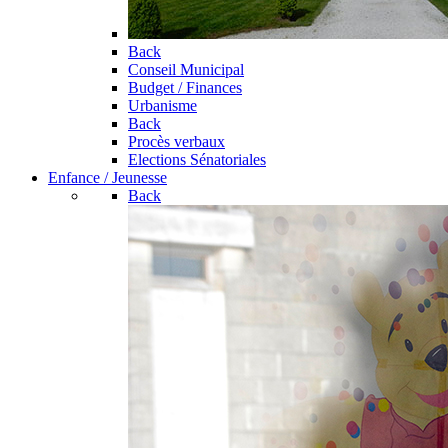
Back
Conseil Municipal
Budget / Finances
Urbanisme
Back
Procès verbaux
Elections Sénatoriales
Enfance / Jeunesse
Back