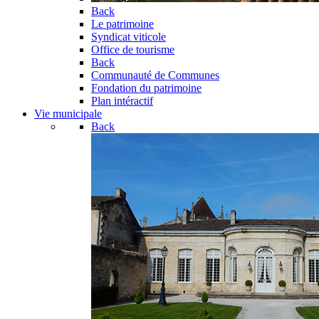
Back
Le patrimoine
Syndicat viticole
Office de tourisme
Back
Communauté de Communes
Fondation du patrimoine
Plan intéractif
Vie municipale
Back