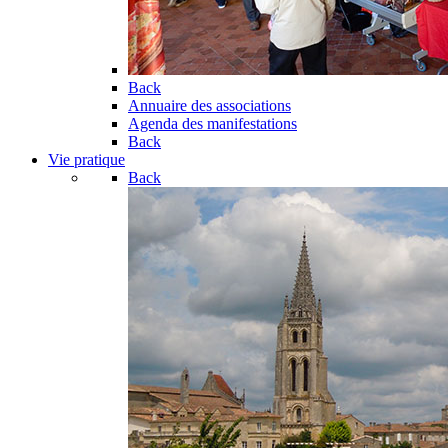
Back
Annuaire des associations
Agenda des manifestations
Back
Vie pratique
Back