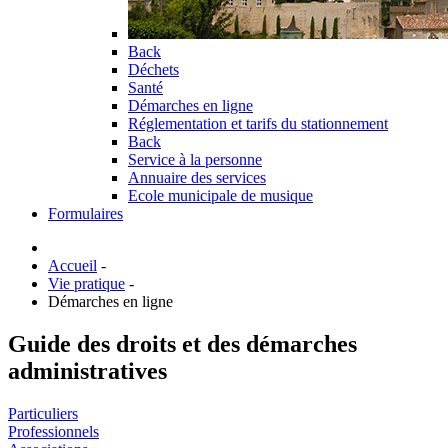
Back
Déchets
Santé
Démarches en ligne
Réglementation et tarifs du stationnement
Back
Service à la personne
Annuaire des services
Ecole municipale de musique
Formulaires
Accueil
-
Vie pratique
-
Démarches en ligne
Guide des droits et des démarches
administratives
Particuliers
Professionnels