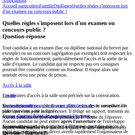
Associations
Accueil particuliers
Famille
Diplômes
Quelles règles s'imposent lors
d'un examen ou concours public ?
Quelles règles s'imposent lors d'un examen ou
concours public ?
Question-réponse
Tout candidat à un examen (bac ou diplôme national du brevet par
exemple) ou un concours (agrégation par exemple) doit respecter les
règles de fonctionnement, particulièrement l'accès et la sortie de la
salle d'examen. Le candidat qui ne respecte pas ces consignes
pourrait être considéré comme un fraudeur. Il risque alors une
amende et/ou une peine de prison.
Accès à la salle
Les horaires d'accès à la salle sont précisés sur la convocation.
Fraude
Vous ne pouvez pas choisir votre place, mais devez composer à la
En cas de
Sortie de la salle
tentative ou de flagrant délit de fraude
, le surveillant de
place qui vous a été assignée.
salle intervient pour la faire cesser. Il rédige un rapport, transmis au
En cas d'impossibilité de participer à l'épreuve
re
recteur pour les éventuelles poursuites judiciaires.
Aucun candidat ne peut sortir pendant la 1
heure de l'épreuve.
Aucun candidat ne peut entrer
après l'ouverture
de l'enveloppe
Si vous ne pouvez pas participer à l'épreuve, pour des raisons de
contenant le sujet.
Le surveillant veille à ce que le candidat termine l'épreuve.
Après, vous pouvez être autorisé à quitter la salle temporairement
santé par exemple, vous devez avertir rapidement l'organisateur de
Question ? Réponse !
par le surveillant de salle.