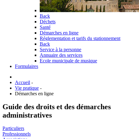
Back
Déchets
Santé
Démarches en ligne
Réglementation et tarifs du stationnement
Back
Service à la personne
Annuaire des services
Ecole municipale de musique
Formulaires
Accueil
-
Vie pratique
-
Démarches en ligne
Guide des droits et des démarches
administratives
Particuliers
Professionnels