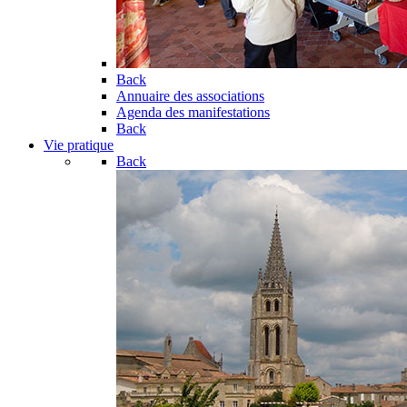
Back
Annuaire des associations
Agenda des manifestations
Back
Vie pratique
Back