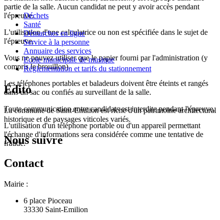
partie de la salle. Aucun candidat ne peut y avoir accès pendant
l'épreuve.
Déchets
Santé
L'utilisation d'une calculatrice ou non est spécifiée dans le sujet de
Démarches en ligne
l'épreuve.
Service à la personne
Annuaire des services
Vous ne pouvez utiliser que le papier fourni par l'administration (y
Ecole municipale de musique
compris le brouillon).
Réglementation et tarifs du stationnement
Les téléphones portables et baladeurs doivent être éteints et rangés
Édito
dans un sac ou confiés au surveillant de la salle.
Toute communication entre candidats est interdite pendant l'épreuve.
La commune de Saint-Emilion est riche d'un patrimoine architectural
historique et de paysages viticoles variés.
L'utilisation d'un téléphone portable ou d'un appareil permettant
l'échange d'informations sera considérée comme une tentative de
Nous suivre
fraude.
Contact
Mairie :
6 place Pioceau
33330 Saint-Emilion