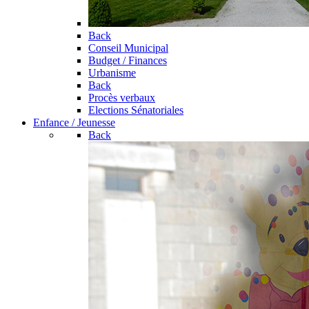
Back
Conseil Municipal
Budget / Finances
Urbanisme
Back
Procès verbaux
Elections Sénatoriales
Enfance / Jeunesse
Back