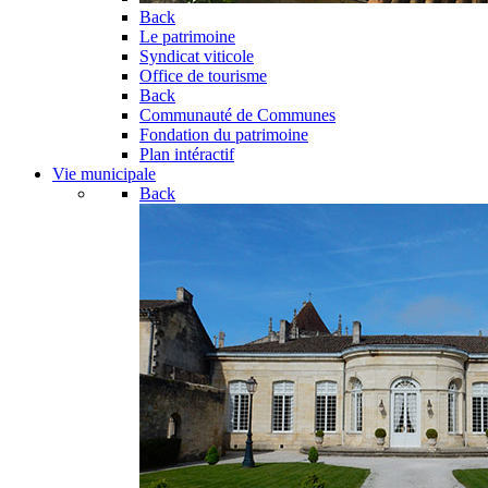
Back
Le patrimoine
Syndicat viticole
Office de tourisme
Back
Communauté de Communes
Fondation du patrimoine
Plan intéractif
Vie municipale
Back