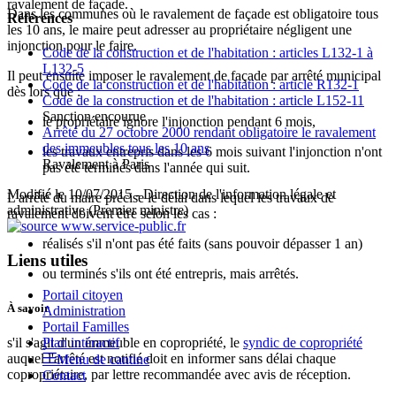
ravalement de façade.
Dans les communes où le ravalement de façade est obligatoire tous
Références
les 10 ans, le maire peut adresser au propriétaire négligent une
injonction pour le faire.
Code de la construction et de l'habitation : articles L132-1 à
L132-5
Il peut ensuite imposer le ravalement de façade par arrêté municipal
Code de la construction et de l'habitation : article R132-1
dès lors que :
Code de la construction et de l'habitation : article L152-11
Sanction encourue
le propriétaire ignore l'injonction pendant 6 mois,
Arrêté du 27 octobre 2000 rendant obligatoire le ravalement
des immeubles tous les 10 ans
les travaux entrepris dans les 6 mois suivant l'injonction n'ont
Ravalement à Paris
pas été terminés dans l'année qui suit.
Modifié le 10/07/2015 - Direction de l'information légale et
L'arrêté du maire précise le délai dans lequel les travaux de
administrative (Premier ministre)
ravalement doivent être selon les cas :
réalisés s'il n'ont pas été faits (sans pouvoir dépasser 1 an)
Liens utiles
ou terminés s'ils ont été entrepris, mais arrêtés.
Portail citoyen
À savoir
Administration
Portail Familles
Plan intéractif
s'il s'agit d'un immeuble en copropriété, le
syndic de copropriété
auquel l'arrêté est notifié doit en informer sans délai chaque
Menu de cantine
copropriétaire, par lettre recommandée avec avis de réception.
Contact