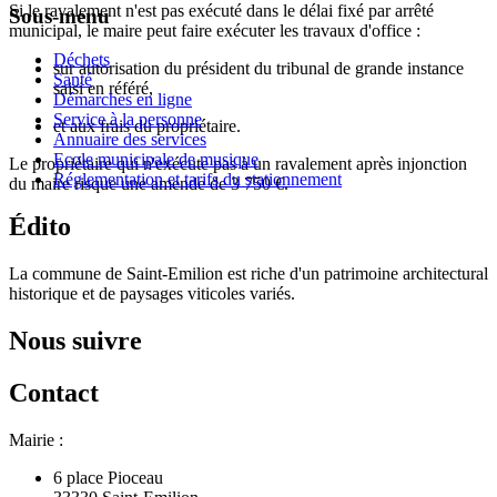
Si le ravalement n'est pas exécuté dans le délai fixé par arrêté
Sous-menu
municipal, le maire peut faire exécuter les travaux d'office :
Déchets
sur autorisation du président du tribunal de grande instance
Santé
saisi en référé,
Démarches en ligne
Service à la personne
et aux frais du propriétaire.
Annuaire des services
Ecole municipale de musique
Le propriétaire qui n'exécute pas à un ravalement après injonction
Réglementation et tarifs du stationnement
du maire risque une amende de
3 750 €
.
Édito
La commune de Saint-Emilion est riche d'un patrimoine architectural
historique et de paysages viticoles variés.
Nous suivre
Contact
Mairie :
6 place Pioceau