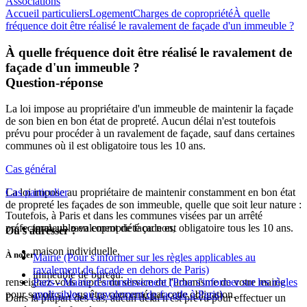
Associations
Accueil particuliers
Logement
Charges de copropriété
À quelle
fréquence doit être réalisé le ravalement de façade d'un immeuble ?
À quelle fréquence doit être réalisé le ravalement de
façade d'un immeuble ?
Question-réponse
La loi impose au propriétaire d'un immeuble de maintenir la façade
de son bien en bon état de propreté. Aucun délai n'est toutefois
prévu pour procéder à un ravalement de façade, sauf dans certaines
communes où il est obligatoire tous les 10 ans.
Cas général
La loi impose au propriétaire de maintenir constamment en bon état
Cas particulier
de propreté les façades de son immeuble, quelle que soit leur nature :
Toutefois, à Paris et dans les communes visées par un arrêté
préfectoral, un ravalement de façade est obligatoire tous les 10 ans.
immeuble en copropriété ou non,
Où s'adresser ?
maison individuelle,
À noter
Mairie
(Pour s'informer sur les règles applicables au
ravalement de façade en dehors de Paris)
immeuble de bureau.
renseignez-vous auprès du service de l'urbanisme de votre mairie
Paris - Mairie d'arrondissement
(Pour s'informer sur les règles
pour savoir si vous êtes concerné par cette obligation.
applicables au ravalement de façade à Paris)
Dans la plupart des cas, aucun délai n'est prévu pour effectuer un