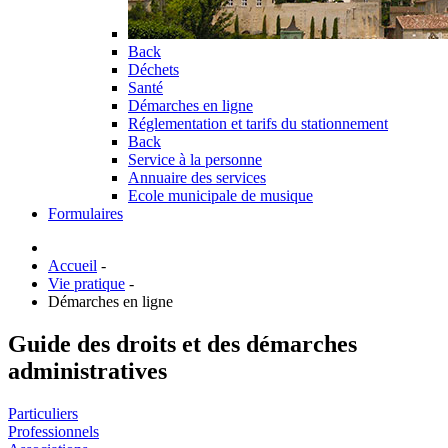
Back
Déchets
Santé
Démarches en ligne
Réglementation et tarifs du stationnement
Back
Service à la personne
Annuaire des services
Ecole municipale de musique
Formulaires
Accueil
-
Vie pratique
-
Démarches en ligne
Guide des droits et des démarches
administratives
Particuliers
Professionnels