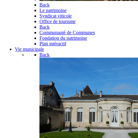
Back
Le patrimoine
Syndicat viticole
Office de tourisme
Back
Communauté de Communes
Fondation du patrimoine
Plan intéractif
Vie municipale
Back