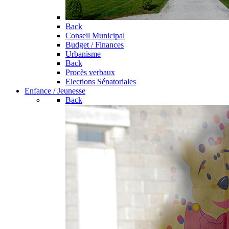
Back
Conseil Municipal
Budget / Finances
Urbanisme
Back
Procès verbaux
Elections Sénatoriales
Enfance / Jeunesse
Back