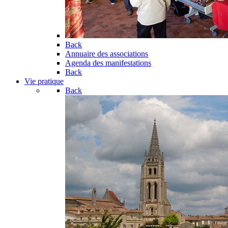
Back
Annuaire des associations
Agenda des manifestations
Back
Vie pratique
Back