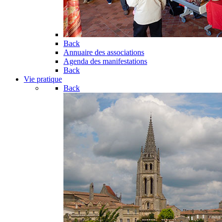
Back
Annuaire des associations
Agenda des manifestations
Back
Vie pratique
Back