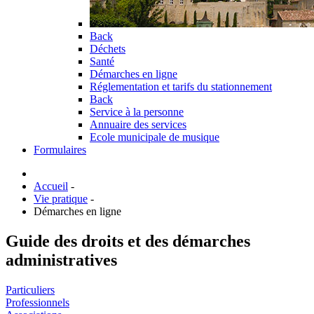
Back
Déchets
Santé
Démarches en ligne
Réglementation et tarifs du stationnement
Back
Service à la personne
Annuaire des services
Ecole municipale de musique
Formulaires
Accueil
-
Vie pratique
-
Démarches en ligne
Guide des droits et des démarches
administratives
Particuliers
Professionnels