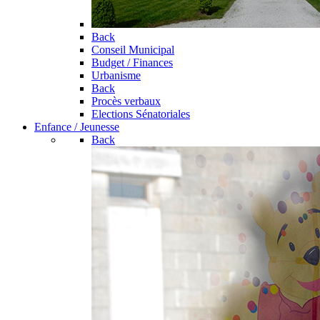
Back
Conseil Municipal
Budget / Finances
Urbanisme
Back
Procès verbaux
Elections Sénatoriales
Enfance / Jeunesse
Back