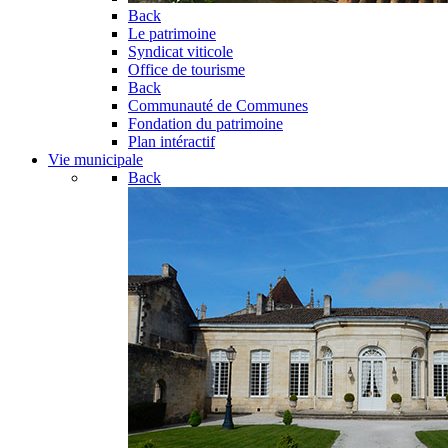
Back
Le patrimoine
Syndicat viticole
Office de tourisme
Back
Communauté de Communes
Fondation du patrimoine
Plan intéractif
Vie municipale
Back