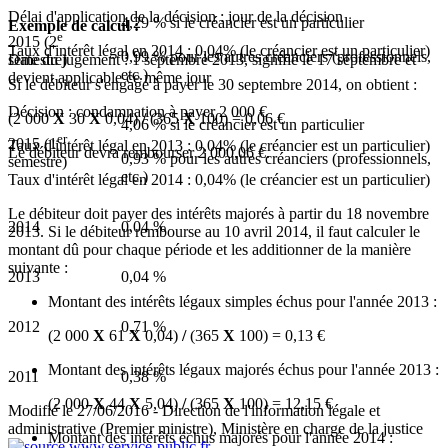
Délai d'application de la décision : jour de la décision
4,29 %
si le créancier est un particulier
Exemple de calcul :
e
2015 (2
Taux d'intérêt légal en 2014 : 0,04% (le créancier est un particulier)
0,99 %
pour les autres créanciers (professionnels,
semestre)
Date du jugement : 1 septembre 2013, signifié le 17 septembre et
etc.)
devient applicable ce même jour
Si le débiteur s'engage à payer le 30 septembre 2014, on obtient :
Décision : condamnation à payer
2 000 €
(2 000
X
30
X
0,04)
/
(365
X
100) =
0,06 €
4,06 %
si le créancier est un particulier
er
2015 (1
Taux d'intérêt légal en 2013 : 0,04% (le créancier est un particulier)
Le débiteur devra rembourser
2 000,06 €
.
0,93 %
pour les autres créanciers (professionnels,
semestre)
etc.)
Taux d'intérêt légal en 2014 : 0,04% (le créancier est un particulier)
Le débiteur doit payer des intérêts majorés à partir du 18 novembre
2014
0,04 %
2013. Si le débiteur rembourse au 10 avril 2014, il faut calculer le
montant dû pour chaque période et les additionner de la manière
suivante :
2013
0,04 %
Montant des intérêts légaux simples échus pour l'année 2013 :
2012
0,71 %
(2 000
X
61
X
0,04)
/
(365
X
100) =
0,13 €
Montant des intérêts légaux majorés échus pour l'année 2013 :
2011
0,38 %
(2 000
X
44
X
5,04)
/
(365
X
100) =
12,15 €
Modifié le 27/06/2016 - Direction de l'information légale et
administrative (Premier ministre), Ministère en charge de la justice
Montant des intérêts échus majorés pour l'année 2014 :