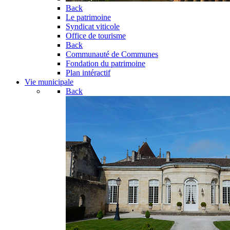
Back
Le patrimoine
Syndicat viticole
Office de tourisme
Back
Communauté de Communes
Fondation du patrimoine
Plan intéractif
Vie municipale
Back