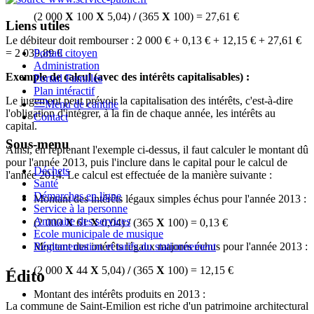
(2 000
X
100
X
5,04)
/
(365
X
100) =
27,61 €
Liens utiles
Le débiteur doit rembourser :
2 000 €
+
0,13 €
+
12,15 €
+
27,61 €
Portail citoyen
=
2 039,89 €
Administration
Exemple de calcul (avec des intérêts capitalisables) :
Portail Familles
Plan intéractif
Le jugement peut prévoir la capitalisation des intérêts, c'est-à-dire
Menu de cantine
l'obligation d'intégrer, à la fin de chaque année, les intérêts au
Contact
capital.
Sous-menu
Ainsi, en reprenant l'exemple ci-dessus, il faut calculer le montant dû
pour l'année 2013, puis l'inclure dans le capital pour le calcul de
Déchets
l'année 2014. Le calcul est effectuée de la manière suivante :
Santé
Démarches en ligne
Montant des intérêts légaux simples échus pour l'année 2013 :
Service à la personne
Annuaire des services
(2 000
X
61
X
0,04)
/
(365
X
100) =
0,13 €
Ecole municipale de musique
Montant des intérêts légaux majorés échus pour l'année 2013 :
Réglementation et tarifs du stationnement
(2 000
X
44
X
5,04)
/
(365
X
100) =
12,15 €
Édito
Montant des intérêts produits en 2013 :
La commune de Saint-Emilion est riche d'un patrimoine architectural