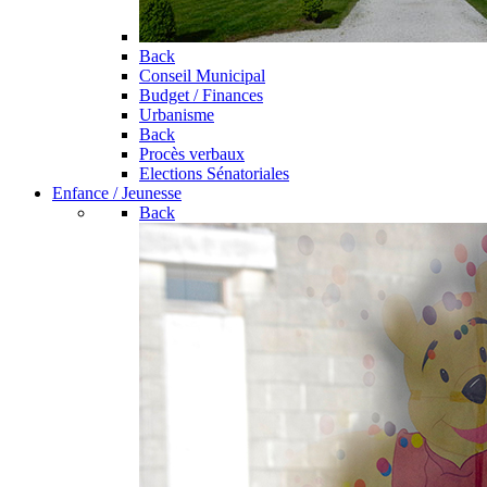
Back
Conseil Municipal
Budget / Finances
Urbanisme
Back
Procès verbaux
Elections Sénatoriales
Enfance / Jeunesse
Back