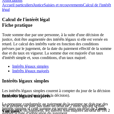
Associations
Accueil particuliers
Justice
Saisies et recouvrements
Calcul de l'intérêt
légal
Calcul de l'intérêt légal
Fiche pratique
Toute somme due par une personne, à la suite d'une décision de
justice, doit être augmentée des intérêts légaux si elle est versée en
retard. Le calcul des intérêts varie en fonction des conditions
prévues par le jugement, de la date du paiement effectif de la somme
due et du taux en vigueur. La somme due est majorée d'un taux
d'intérêt simple et, sous conditions, d'un taux majoré.
Intérêts légaux simples
Intérêts légaux majorés
Intérêts légaux simples
Les intérêts légaux simples courent à compter du jour de la décision
(sauf autre date indiquée dans la décision).
Intérêts légaux majorés
La personne condamnée au paiement de la somme ne doit que des
Si le débiteur ne paie pas dans un délai de 2 mois suivant la date
intérêts simples si cette somme est versée dans un délai de
2 mois
d'application du jugement, les intérêts sont majorés au-delà de ces 2
Voir aussi
suivant la date d'application du jugement.