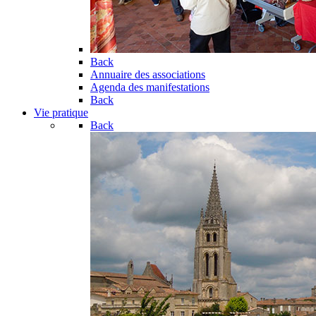
Back
Annuaire des associations
Agenda des manifestations
Back
Vie pratique
Back