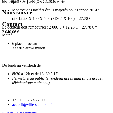
0,13 €
+
12,15 €
=
12,28 €
historique et de paysages viticoles variés.
Montant des intérêts échus majorés pour l'année 2014 :
Nous suivre
(2 012,28
X
100
X
5,04)
/
(365
X
100) =
27,78 €
Contact
Le débiteur doit rembourser :
2 000 €
+
12,28 €
+
27,78 €
=
2 040,06 €
Mairie :
6 place Pioceau
33330 Saint-Emilion
Du lundi au vendredi de
8h30 à 12h et de 13h30 à 17h
Fermeture au public le vendredi après-midi (mais accueil
téléphonique maintenu)
Tél : 05 57 24 72 09
accueil@ville-stemilion.fr