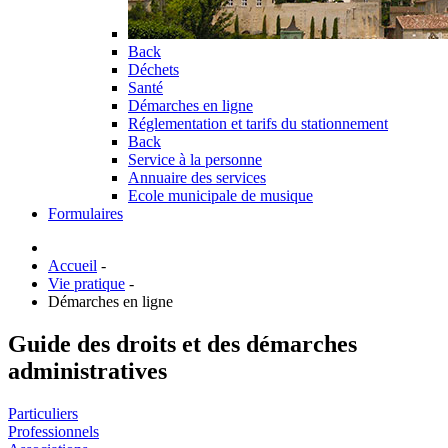
Back
Déchets
Santé
Démarches en ligne
Réglementation et tarifs du stationnement
Back
Service à la personne
Annuaire des services
Ecole municipale de musique
Formulaires
Accueil
-
Vie pratique
-
Démarches en ligne
Guide des droits et des démarches
administratives
Particuliers
Professionnels