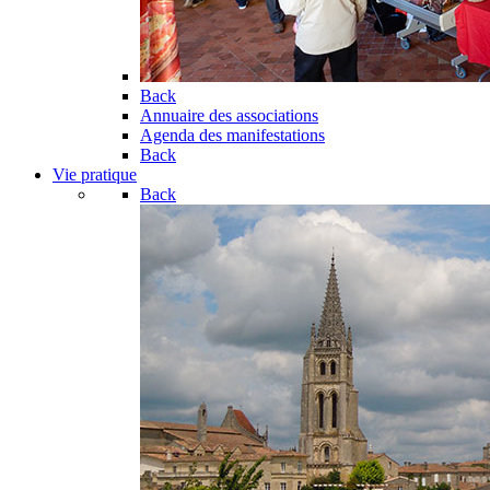
Back
Annuaire des associations
Agenda des manifestations
Back
Vie pratique
Back