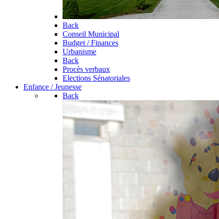
Back
Conseil Municipal
Budget / Finances
Urbanisme
Back
Procès verbaux
Elections Sénatoriales
Enfance / Jeunesse
Back