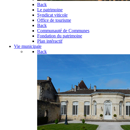
Back
Le patrimoine
Syndicat viticole
Office de tourisme
Back
Communauté de Communes
Fondation du patrimoine
Plan intéractif
Vie municipale
Back