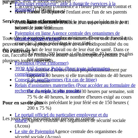
suivantes, avec le même employeur :
par an.
Particulier employeur : aide à domicile (services à la
L'accueil journalier commence à l'heure prévue au contrat et
personne)
[ Travail ]
Avoir 3 mois d'ancienneté
finit à l'heure de départ de l'enfant avec l'un de ses parents
Services en ligne et formulaires
Avoir habituellement travaillé le jour qui précède et le jour
L'assistante maternelle bénéficie d'un repos quotidien de 11
suivant le jour férié
heures de suite minimum
Pajemploi en ligne Agence centrale des organismes de
Avoir accompli un nombre minimum d'heures de travail au
Toutefois, si employeur et assistante maternelle en sont d'accord, ils
sécurité sociale (Acoss)
cours des 2 mois précédant le jour férié :
peuvent ne pas appliquer ces règles en cas d'indisponibilité du ou
des parents du fait de leur travail ou de leur état de santé. Dans ce
Où s'adresser ?
Au moins 200 heures si elle travaille 40 heures ou plus
cas, l'accueil de l'enfant est assuré sans interruption pendant 2 ou
par semaine
plusieurs jours consécutifs.
Pajemploi
(Pour s'informer)
3939 Allô Service Public
(Pour toute information
Un nombre d'heures réduit proportionnellement par
complémentaire)
rapport à 40 heures si elle travaille moins de 40 heures
Conseil de prud'hommes
(En cas de litige)
par semaine
Relais d'assistantes maternelles
(Pour accéder au formulaire de
recherche du relais le plus proche)
Par exemple, si elle travaille30 heures par semaine, soit
75 % de 40 heures, le nombre d'heures exigé au cours
des 2 mois précédant le jour férié est de 150 heures (
Pour en savoir plus
200 x 75 %)
Le portail officiel du particulier employeur et du
Les jours fériés travaillés sont prévus au contrat.
salarié
Agence centrale des organismes de sécurité sociale
(Acoss)
Le site de Pajemploi
Agence centrale des organismes de
sécurité sociale (Acoss)