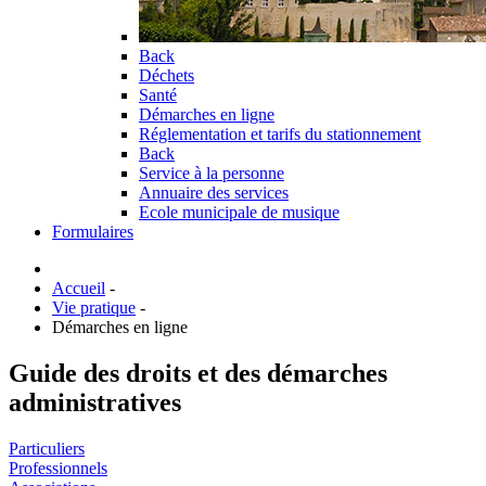
Back
Déchets
Santé
Démarches en ligne
Réglementation et tarifs du stationnement
Back
Service à la personne
Annuaire des services
Ecole municipale de musique
Formulaires
Accueil
-
Vie pratique
-
Démarches en ligne
Guide des droits et des démarches
administratives
Particuliers
Professionnels