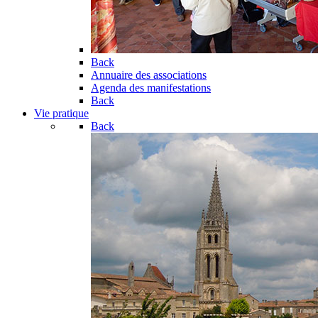
Back
Annuaire des associations
Agenda des manifestations
Back
Vie pratique
Back