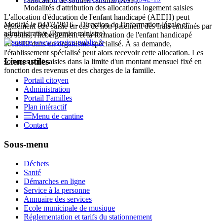
l'allocation de soutien familial (ASF).
Modalités d'attribution des allocations logement saisies
L'allocation d'éducation de l'enfant handicapé (AEEH) peut
Modifié le 04/03/2016 - Direction de l'information légale et
également être saisie en cas de non-paiement des frais entraînés par
administrative (Premier ministre)
les soins, l'hébergement et la formation de l'enfant handicapé
accueilli dans un organisme spécialisé. À sa demande,
l'établissement spécialisé peut alors recevoir cette allocation. Les
Liens utiles
sommes sont saisies dans la limite d'un montant mensuel fixé en
fonction des revenus et des charges de la famille.
Portail citoyen
Administration
Portail Familles
Plan intéractif
Menu de cantine
Contact
Sous-menu
Déchets
Santé
Démarches en ligne
Service à la personne
Annuaire des services
Ecole municipale de musique
Réglementation et tarifs du stationnement