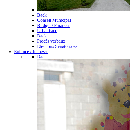
Back
Conseil Municipal
Budget / Finances
Urbanisme
Back
Procès verbaux
Elections Sénatoriales
Enfance / Jeunesse
Back