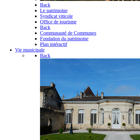
Back
Le patrimoine
Syndicat viticole
Office de tourisme
Back
Communauté de Communes
Fondation du patrimoine
Plan intéractif
Vie municipale
Back