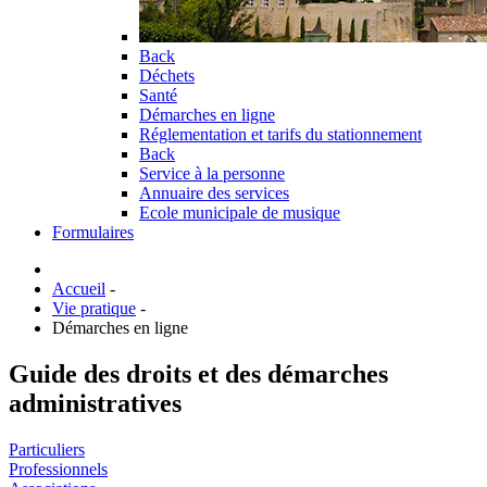
Back
Déchets
Santé
Démarches en ligne
Réglementation et tarifs du stationnement
Back
Service à la personne
Annuaire des services
Ecole municipale de musique
Formulaires
Accueil
-
Vie pratique
-
Démarches en ligne
Guide des droits et des démarches
administratives
Particuliers
Professionnels