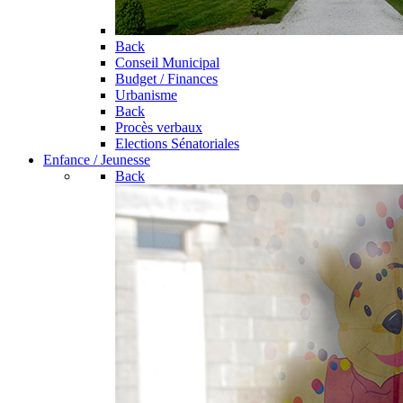
Back
Conseil Municipal
Budget / Finances
Urbanisme
Back
Procès verbaux
Elections Sénatoriales
Enfance / Jeunesse
Back