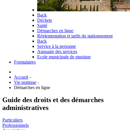
Back
Déchets
Santé
Démarches en ligne
Réglementation et tarifs du stationnement
Back
Service à la personne
Annuaire des services
Ecole municipale de musique
Formulaires
Accueil
-
Vie pratique
-
Démarches en ligne
Guide des droits et des démarches
administratives
Particuliers
Professionnels