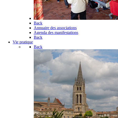
Back
Annuaire des associations
Agenda des manifestations
Back
Vie pratique
Back