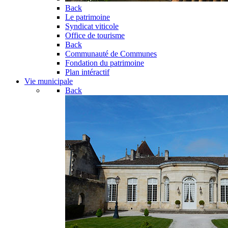
Back
Le patrimoine
Syndicat viticole
Office de tourisme
Back
Communauté de Communes
Fondation du patrimoine
Plan intéractif
Vie municipale
Back