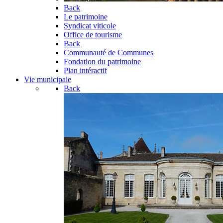
Back
Le patrimoine
Syndicat viticole
Office de tourisme
Back
Communauté de Communes
Fondation du patrimoine
Plan intéractif
Vie municipale
Back