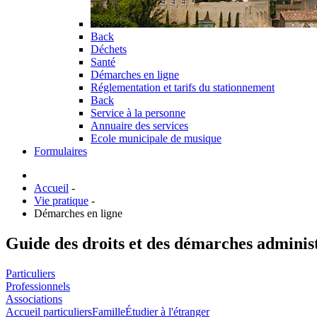
Back
Déchets
Santé
Démarches en ligne
Réglementation et tarifs du stationnement
Back
Service à la personne
Annuaire des services
Ecole municipale de musique
Formulaires
Accueil
-
Vie pratique
-
Démarches en ligne
Guide des droits et des démarches adminis
Particuliers
Professionnels
Associations
Accueil particuliers
Famille
Étudier à l'étranger