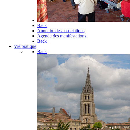
Back
Annuaire des associations
Agenda des manifestations
Back
Vie pratique
Back