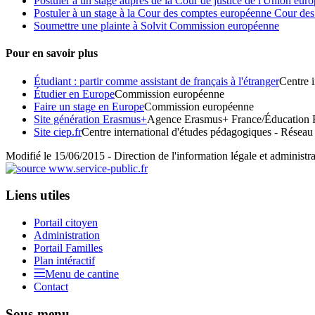
Postuler à un stage auprès de la Cour de justice de l'Union eu
Postuler à un stage à la Cour des comptes européenne Cour de
Soumettre une plainte à Solvit Commission européenne
Pour en savoir plus
Étudiant : partir comme assistant de français à l'étranger
Centre 
Étudier en Europe
Commission européenne
Faire un stage en Europe
Commission européenne
Site génération Erasmus+
Agence Erasmus+ France/Éducation 
Site ciep.fr
Centre international d'études pédagogiques - Réseau
Modifié le 15/06/2015 - Direction de l'information légale et administra
Liens utiles
Portail citoyen
Administration
Portail Familles
Plan intéractif
Menu de cantine
Contact
Sous-menu