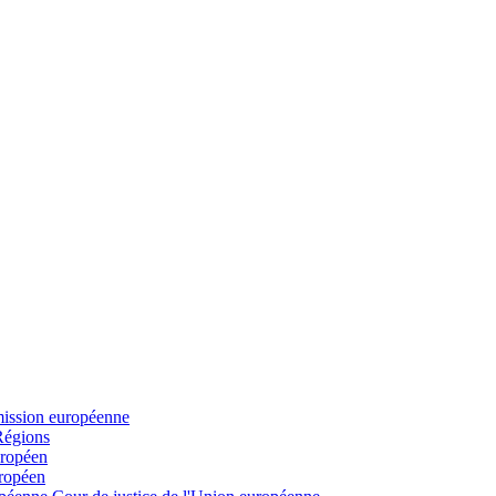
mission européenne
Régions
uropéen
uropéen