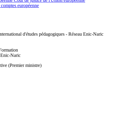
ropéenne Cour de justice de l'Union européenne
s comptes européenne
international d'études pédagogiques - Réseau Enic-Naric
Formation
 Enic-Naric
tive (Premier ministre)