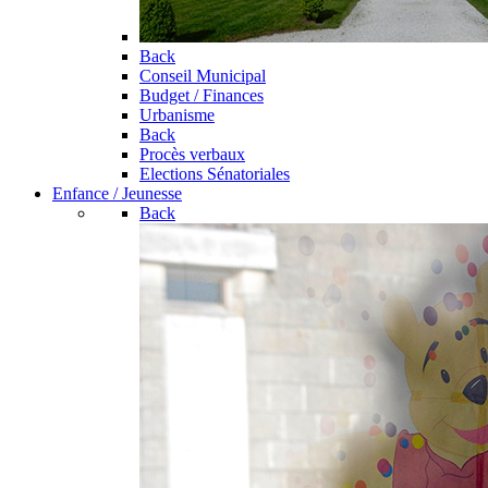
Back
Conseil Municipal
Budget / Finances
Urbanisme
Back
Procès verbaux
Elections Sénatoriales
Enfance / Jeunesse
Back