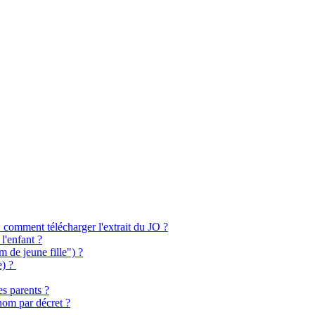
comment télécharger l'extrait du JO ?
l'enfant ?
 de jeune fille") ?
e) ?
es parents ?
nom par décret ?