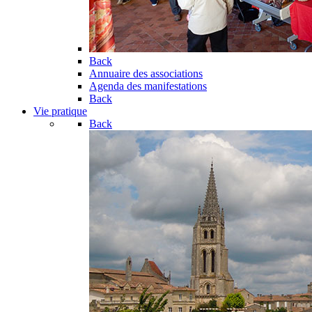
Back
Annuaire des associations
Agenda des manifestations
Back
Vie pratique
Back