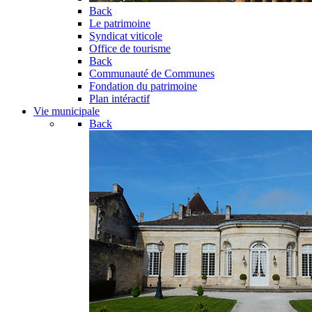
Back
Le patrimoine
Syndicat viticole
Office de tourisme
Back
Communauté de Communes
Fondation du patrimoine
Plan intéractif
Vie municipale
Back