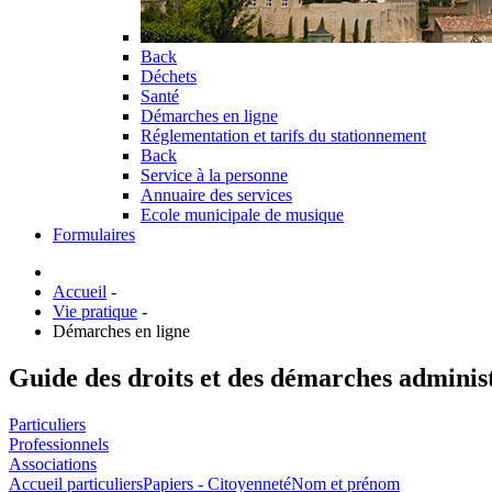
Back
Déchets
Santé
Démarches en ligne
Réglementation et tarifs du stationnement
Back
Service à la personne
Annuaire des services
Ecole municipale de musique
Formulaires
Accueil
-
Vie pratique
-
Démarches en ligne
Guide des droits et des démarches adminis
Particuliers
Professionnels
Associations
Accueil particuliers
Papiers - Citoyenneté
Nom et prénom