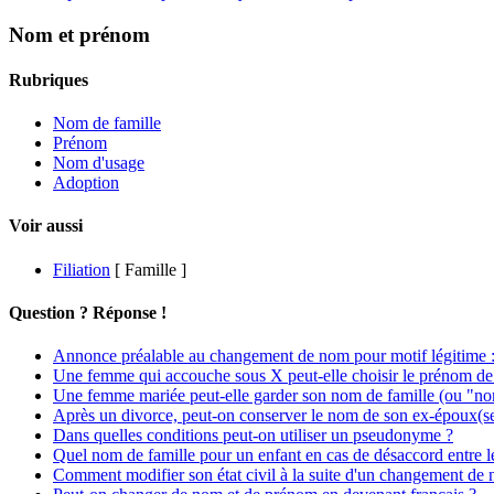
Nom et prénom
Rubriques
Nom de famille
Prénom
Nom d'usage
Adoption
Voir aussi
Filiation
[ Famille ]
Question ? Réponse !
Annonce préalable au changement de nom pour motif légitime : 
Une femme qui accouche sous X peut-elle choisir le prénom de 
Une femme mariée peut-elle garder son nom de famille (ou "nom
Après un divorce, peut-on conserver le nom de son ex-époux(s
Dans quelles conditions peut-on utiliser un pseudonyme ?
Quel nom de famille pour un enfant en cas de désaccord entre l
Comment modifier son état civil à la suite d'un changement de 