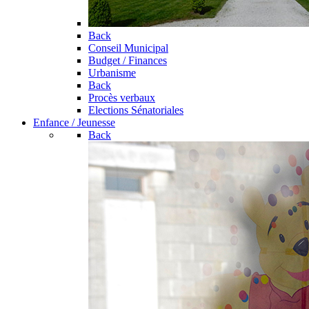
Back
Conseil Municipal
Budget / Finances
Urbanisme
Back
Procès verbaux
Elections Sénatoriales
Enfance / Jeunesse
Back