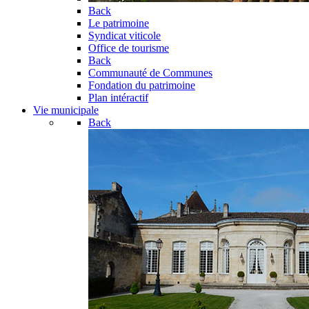
Back
Le patrimoine
Syndicat viticole
Office de tourisme
Back
Communauté de Communes
Fondation du patrimoine
Plan intéractif
Vie municipale
Back