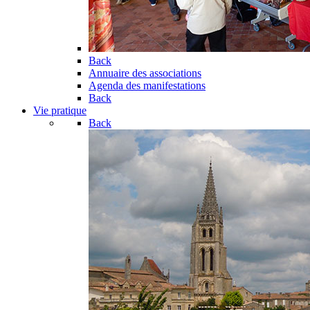
Back
Annuaire des associations
Agenda des manifestations
Back
Vie pratique
Back