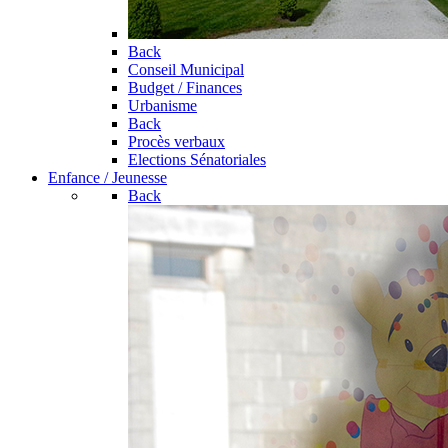
Back
Conseil Municipal
Budget / Finances
Urbanisme
Back
Procès verbaux
Elections Sénatoriales
Enfance / Jeunesse
Back