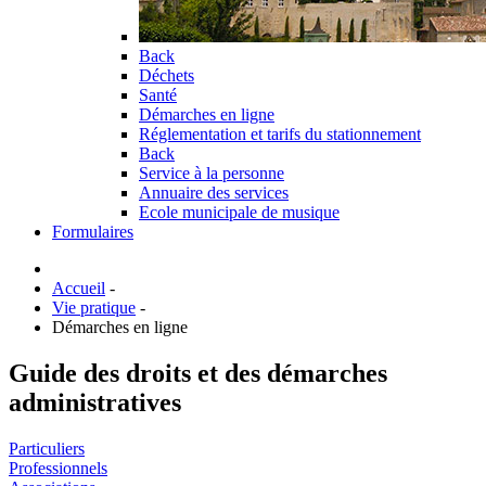
Back
Déchets
Santé
Démarches en ligne
Réglementation et tarifs du stationnement
Back
Service à la personne
Annuaire des services
Ecole municipale de musique
Formulaires
Accueil
-
Vie pratique
-
Démarches en ligne
Guide des droits et des démarches
administratives
Particuliers
Professionnels