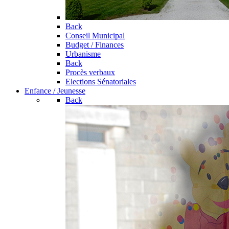
Back
Conseil Municipal
Budget / Finances
Urbanisme
Back
Procès verbaux
Elections Sénatoriales
Enfance / Jeunesse
Back