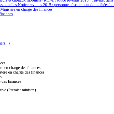
valeurs et capitaux mobiliers (RCM) Notice revenus 2015 : Travaux dans 
essionnelles Notice revenus 2015 : personnes fiscalement domiciliées h
 Ministère en charge des finances
finances
ers...)
nces
re en charge des finances
stère en charge des finances
s
 des finances
tive (Premier ministre)