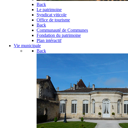
Back
Le patrimoine
Syndicat viticole
Office de tourisme
Back
Communauté de Communes
Fondation du patrimoine
Plan intéractif
Vie municipale
Back