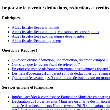
Impôt sur le revenu : déductions, réductions et crédit
Rubriques
Aides fiscales liées à la famille
Aides fiscales liées aux dons, cotisations et souscriptions
Aides fiscales liées aux personnes dépendantes
Aides fiscales liées au logement
Question ? Réponse !
Qu'est-ce qu'une déduction, une réduction, un crédit d'impôt ?
Qu'est-ce que le revenu fiscal de référence ?
En quoi consiste le plafonnement global des avantages fiscaux 
Les frais d'obsèques d'un parent sont-ils déductibles du revenu
Quels sont les avantages fiscaux en cas de travaux sur un monu
Services en ligne et formulaires
Impôts : accéder à votre espace Particulier Ministère en charge 
Déclaration 2016 des revenus Ministère en charge des financesN
alternée d'enfants mineurs Notice revenus 2015 : allocations po