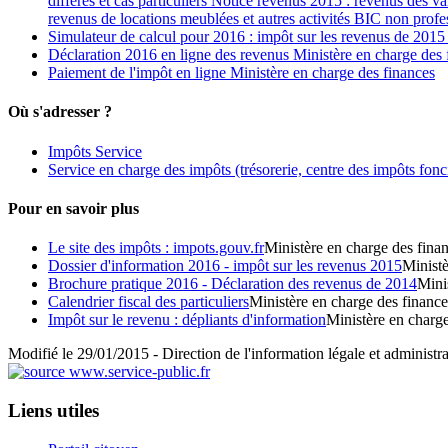
différés et cas particuliers Notice revenus 2015 : revenus des 
revenus de locations meublées et autres activités BIC non prof
Simulateur de calcul pour 2016 : impôt sur les revenus de 2015
Déclaration 2016 en ligne des revenus Ministère en charge des 
Paiement de l'impôt en ligne Ministère en charge des finances
Où s'adresser ?
Impôts Service
Service en charge des impôts (trésorerie, centre des impôts fonci
Pour en savoir plus
Le site des impôts : impots.gouv.fr
Ministère en charge des fina
Dossier d'information 2016 - impôt sur les revenus 2015
Ministè
Brochure pratique 2016 - Déclaration des revenus de 2014
Mini
Calendrier fiscal des particuliers
Ministère en charge des finance
Impôt sur le revenu : dépliants d'information
Ministère en charge
Modifié le 29/01/2015 - Direction de l'information légale et administra
Liens utiles