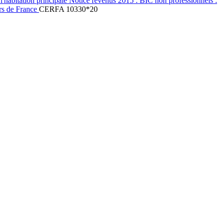
l'habitation principale Notice revenus 2015 : BIC non professionnels :
ors de France
CERFA 10330*20