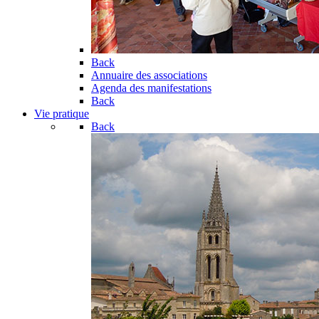
Back
Annuaire des associations
Agenda des manifestations
Back
Vie pratique
Back