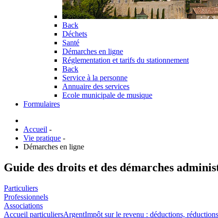
Back
Déchets
Santé
Démarches en ligne
Réglementation et tarifs du stationnement
Back
Service à la personne
Annuaire des services
Ecole municipale de musique
Formulaires
Accueil
-
Vie pratique
-
Démarches en ligne
Guide des droits et des démarches adminis
Particuliers
Professionnels
Associations
Accueil particuliers
Argent
Impôt sur le revenu : déductions, réductions