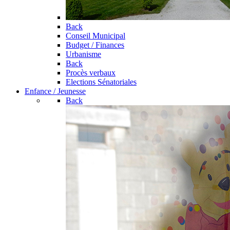
Back
Conseil Municipal
Budget / Finances
Urbanisme
Back
Procès verbaux
Elections Sénatoriales
Enfance / Jeunesse
Back