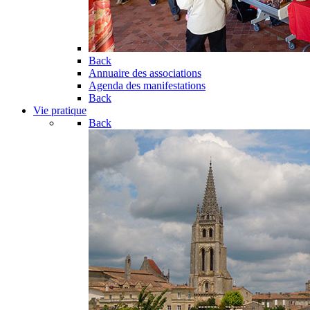
Back
Annuaire des associations
Agenda des manifestations
Back
Vie pratique
Back