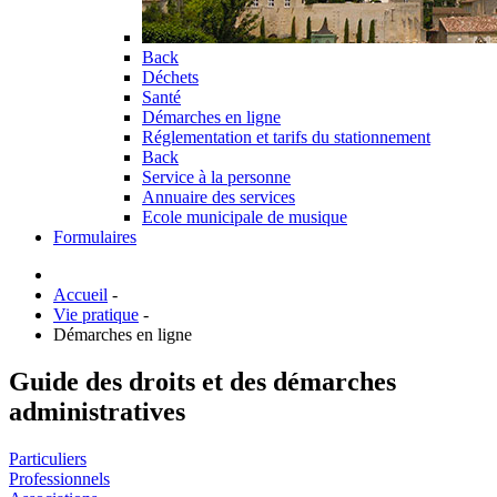
Back
Déchets
Santé
Démarches en ligne
Réglementation et tarifs du stationnement
Back
Service à la personne
Annuaire des services
Ecole municipale de musique
Formulaires
Accueil
-
Vie pratique
-
Démarches en ligne
Guide des droits et des démarches
administratives
Particuliers
Professionnels