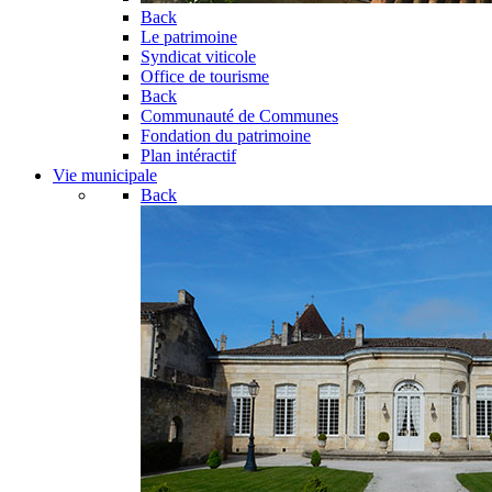
Back
Le patrimoine
Syndicat viticole
Office de tourisme
Back
Communauté de Communes
Fondation du patrimoine
Plan intéractif
Vie municipale
Back