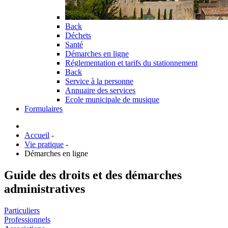
Back
Déchets
Santé
Démarches en ligne
Réglementation et tarifs du stationnement
Back
Service à la personne
Annuaire des services
Ecole municipale de musique
Formulaires
Accueil
-
Vie pratique
-
Démarches en ligne
Guide des droits et des démarches
administratives
Particuliers
Professionnels