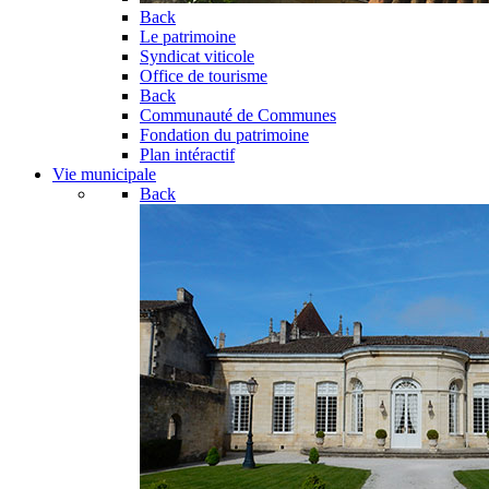
Back
Le patrimoine
Syndicat viticole
Office de tourisme
Back
Communauté de Communes
Fondation du patrimoine
Plan intéractif
Vie municipale
Back