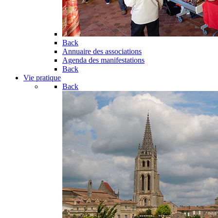
Back
Annuaire des associations
Agenda des manifestations
Back
Vie pratique
Back