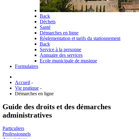
Back
Déchets
Santé
Démarches en ligne
Réglementation et tarifs du stationnement
Back
Service à la personne
Annuaire des services
Ecole municipale de musique
Formulaires
Accueil
-
Vie pratique
-
Démarches en ligne
Guide des droits et des démarches
administratives
Particuliers
Professionnels