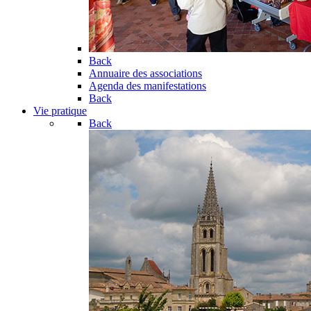
Back
Annuaire des associations
Agenda des manifestations
Back
Vie pratique
Back