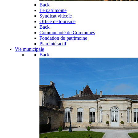
Back
Le patrimoine
Syndicat viticole
Office de tourisme
Back
Communauté de Communes
Fondation du patrimoine
Plan intéractif
Vie municipale
Back