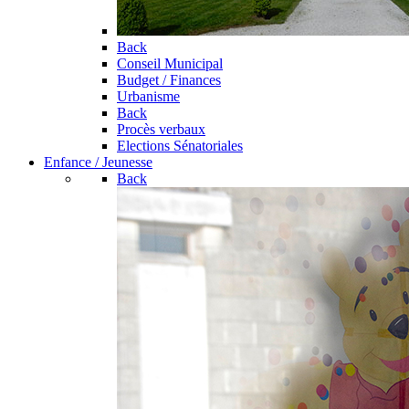
Back
Conseil Municipal
Budget / Finances
Urbanisme
Back
Procès verbaux
Elections Sénatoriales
Enfance / Jeunesse
Back