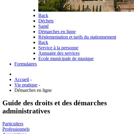
Back
Déchets
Santé
Démarches en ligne
Réglementation et tarifs du stationnement
Back
Service à la personne
Annuaire des services
Ecole municipale de musique
Formulaires
Accueil
-
Vie pratique
-
Démarches en ligne
Guide des droits et des démarches
administratives
Particuliers
Professionnels