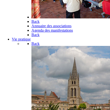
Back
Annuaire des associations
Agenda des manifestations
Back
Vie pratique
Back