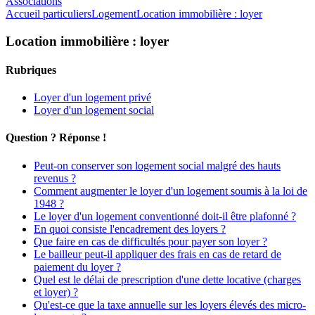
Associations
Accueil particuliers
Logement
Location immobilière : loyer
Location immobilière : loyer
Rubriques
Loyer d'un logement privé
Loyer d'un logement social
Question ? Réponse !
Peut-on conserver son logement social malgré des hauts
revenus ?
Comment augmenter le loyer d'un logement soumis à la loi de
1948 ?
Le loyer d'un logement conventionné doit-il être plafonné ?
En quoi consiste l'encadrement des loyers ?
Que faire en cas de difficultés pour payer son loyer ?
Le bailleur peut-il appliquer des frais en cas de retard de
paiement du loyer ?
Quel est le délai de prescription d'une dette locative (charges
et loyer) ?
Qu'est-ce que la taxe annuelle sur les loyers élevés des micro-