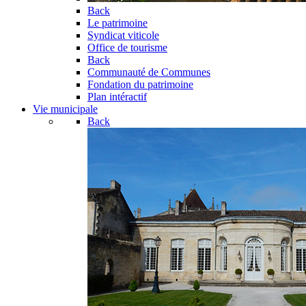
Back
Le patrimoine
Syndicat viticole
Office de tourisme
Back
Communauté de Communes
Fondation du patrimoine
Plan intéractif
Vie municipale
Back