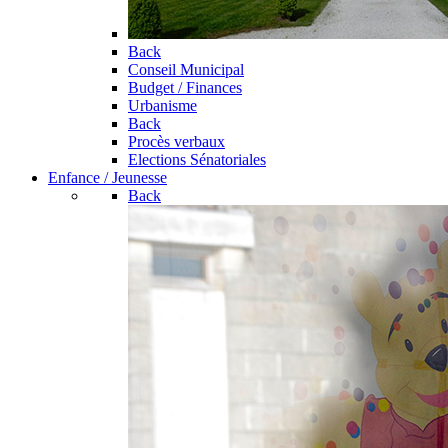
Back
Conseil Municipal
Budget / Finances
Urbanisme
Back
Procès verbaux
Elections Sénatoriales
Enfance / Jeunesse
Back