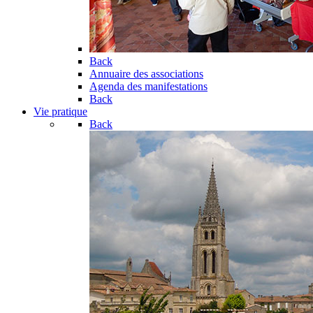
Back
Annuaire des associations
Agenda des manifestations
Back
Vie pratique
Back