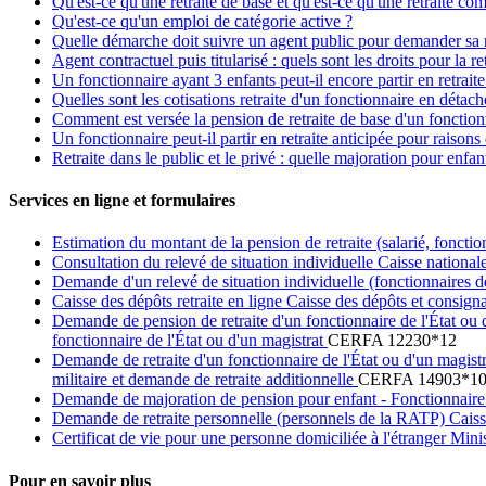
Qu'est-ce qu'une retraite de base et qu'est-ce qu'une retraite co
Qu'est-ce qu'un emploi de catégorie active ?
Quelle démarche doit suivre un agent public pour demander sa r
Agent contractuel puis titularisé : quels sont les droits pour la ret
Un fonctionnaire ayant 3 enfants peut-il encore partir en retraite
Quelles sont les cotisations retraite d'un fonctionnaire en détac
Comment est versée la pension de retraite de base d'un fonction
Un fonctionnaire peut-il partir en retraite anticipée pour raisons
Retraite dans le public et le privé : quelle majoration pour enfan
Services en ligne et formulaires
Estimation du montant de la pension de retraite (salarié, fonctio
Consultation du relevé de situation individuelle Caisse national
Demande d'un relevé de situation individuelle (fonctionnaires de l
Caisse des dépôts retraite en ligne Caisse des dépôts et consig
Demande de pension de retraite d'un fonctionnaire de l'État ou d
fonctionnaire de l'État ou d'un magistrat
CERFA 12230*12
Demande de retraite d'un fonctionnaire de l'État ou d'un magistr
militaire et demande de retraite additionnelle
CERFA 14903*1
Demande de majoration de pension pour enfant - Fonctionnaire d'
Demande de retraite personnelle (personnels de la RATP) Caiss
Certificat de vie pour une personne domiciliée à l'étranger Mini
Pour en savoir plus