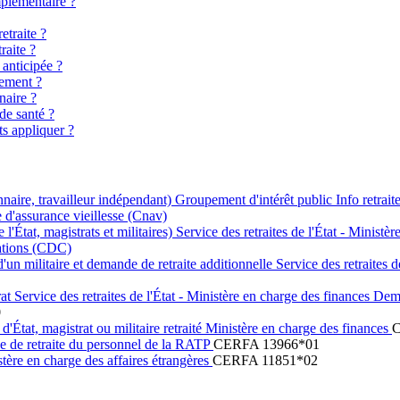
mplémentaire ?
etraite ?
raite ?
 anticipée ?
hement ?
naire ?
 de santé ?
ts appliquer ?
nnaire, travailleur indépendant) Groupement d'intérêt public Info retrait
e d'assurance vieillesse (Cnav)
'État, magistrats et militaires) Service des retraites de l'État - Ministè
nations (CDC)
'un militaire et demande de retraite additionnelle Service des retraites 
at Service des retraites de l'État - Ministère en charge des finances Dem
0
État, magistrat ou militaire retraité Ministère en charge des finances
C
e de retraite du personnel de la RATP
CERFA 13966*01
stère en charge des affaires étrangères
CERFA 11851*02