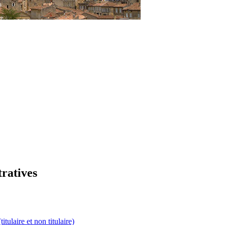
tratives
itulaire et non titulaire)