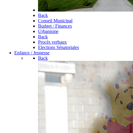
Back
Conseil Municipal
Budget / Finances
Urbanisme
Back
Procès verbaux
Elections Sénatoriales
Enfance / Jeunesse
Back