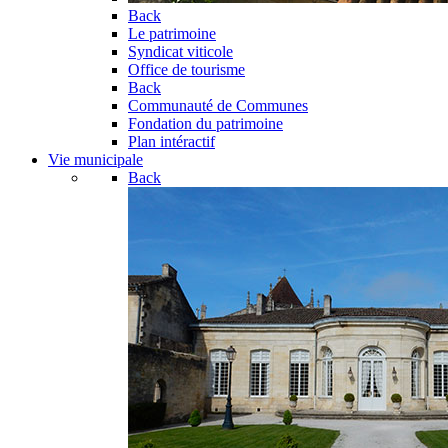
Back
Le patrimoine
Syndicat viticole
Office de tourisme
Back
Communauté de Communes
Fondation du patrimoine
Plan intéractif
Vie municipale
Back