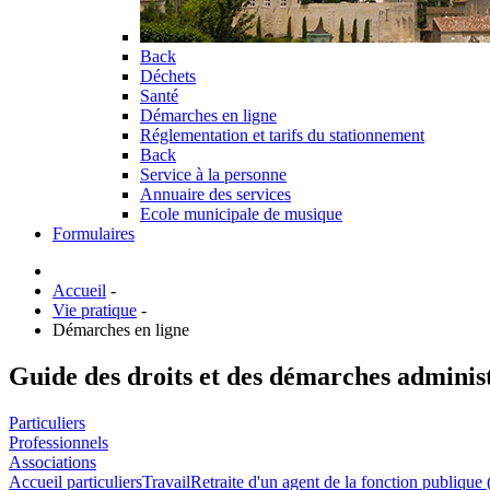
Back
Déchets
Santé
Démarches en ligne
Réglementation et tarifs du stationnement
Back
Service à la personne
Annuaire des services
Ecole municipale de musique
Formulaires
Accueil
-
Vie pratique
-
Démarches en ligne
Guide des droits et des démarches adminis
Particuliers
Professionnels
Associations
Accueil particuliers
Travail
Retraite d'un agent de la fonction publique (t