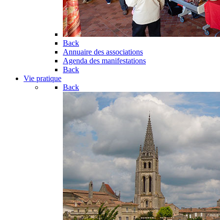
Back
Annuaire des associations
Agenda des manifestations
Back
Vie pratique
Back