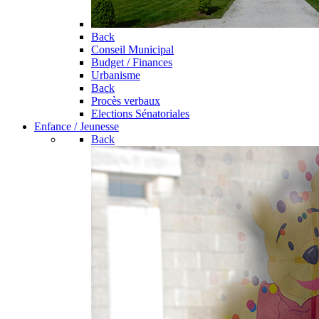
Back
Conseil Municipal
Budget / Finances
Urbanisme
Back
Procès verbaux
Elections Sénatoriales
Enfance / Jeunesse
Back