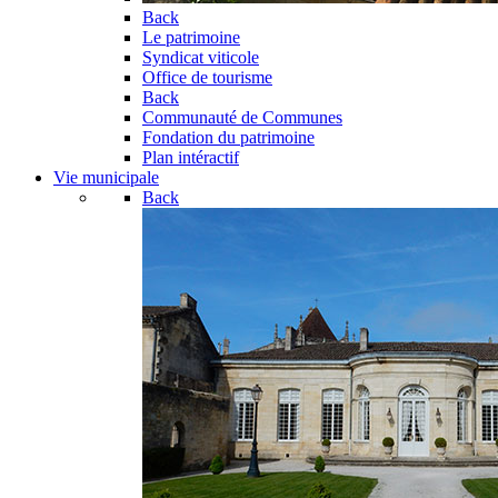
Back
Le patrimoine
Syndicat viticole
Office de tourisme
Back
Communauté de Communes
Fondation du patrimoine
Plan intéractif
Vie municipale
Back