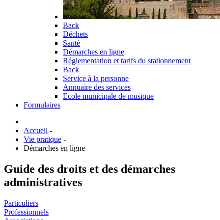
Back
Déchets
Santé
Démarches en ligne
Réglementation et tarifs du stationnement
Back
Service à la personne
Annuaire des services
Ecole municipale de musique
Formulaires
Accueil
-
Vie pratique
-
Démarches en ligne
Guide des droits et des démarches
administratives
Particuliers
Professionnels