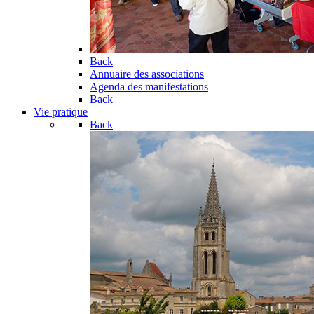
Back
Annuaire des associations
Agenda des manifestations
Back
Vie pratique
Back