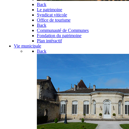
Back
Le patrimoine
Syndicat viticole
Office de tourisme
Back
Communauté de Communes
Fondation du patrimoine
Plan intéractif
Vie municipale
Back