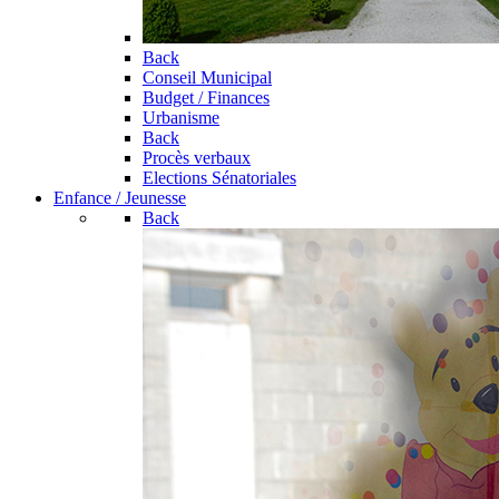
Back
Conseil Municipal
Budget / Finances
Urbanisme
Back
Procès verbaux
Elections Sénatoriales
Enfance / Jeunesse
Back