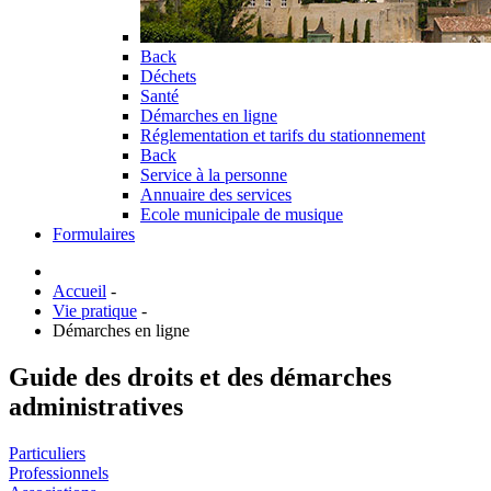
Back
Déchets
Santé
Démarches en ligne
Réglementation et tarifs du stationnement
Back
Service à la personne
Annuaire des services
Ecole municipale de musique
Formulaires
Accueil
-
Vie pratique
-
Démarches en ligne
Guide des droits et des démarches
administratives
Particuliers
Professionnels