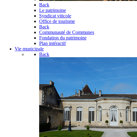
Back
Le patrimoine
Syndicat viticole
Office de tourisme
Back
Communauté de Communes
Fondation du patrimoine
Plan intéractif
Vie municipale
Back