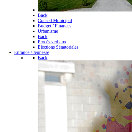
Back
Conseil Municipal
Budget / Finances
Urbanisme
Back
Procès verbaux
Elections Sénatoriales
Enfance / Jeunesse
Back