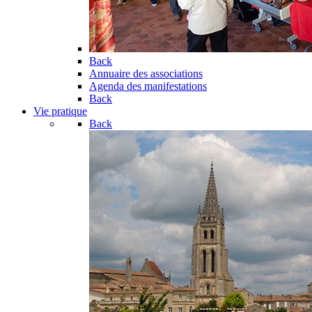
Back
Annuaire des associations
Agenda des manifestations
Back
Vie pratique
Back