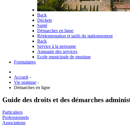
Back
Déchets
Santé
Démarches en ligne
Réglementation et tarifs du stationnement
Back
Service à la personne
Annuaire des services
Ecole municipale de musique
Formulaires
Accueil
-
Vie pratique
-
Démarches en ligne
Guide des droits et des démarches adminis
Particuliers
Professionnels
Associations