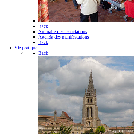
Back
Annuaire des associations
Agenda des manifestations
Back
Vie pratique
Back