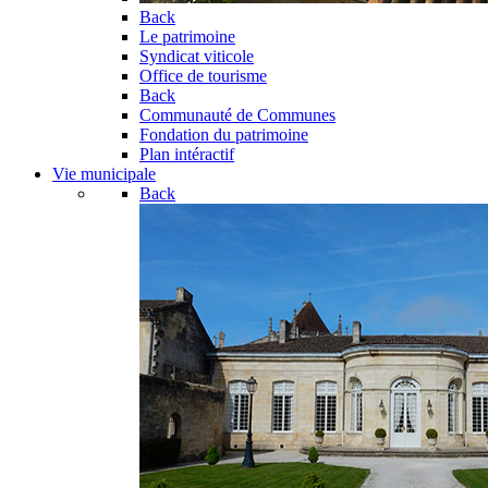
Back
Le patrimoine
Syndicat viticole
Office de tourisme
Back
Communauté de Communes
Fondation du patrimoine
Plan intéractif
Vie municipale
Back