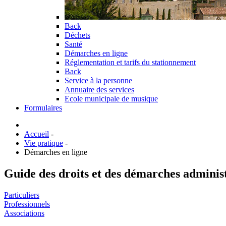
Back
Déchets
Santé
Démarches en ligne
Réglementation et tarifs du stationnement
Back
Service à la personne
Annuaire des services
Ecole municipale de musique
Formulaires
Accueil
-
Vie pratique
-
Démarches en ligne
Guide des droits et des démarches adminis
Particuliers
Professionnels
Associations