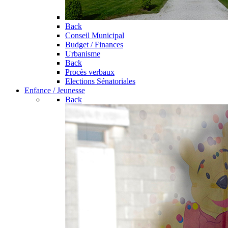
Back
Conseil Municipal
Budget / Finances
Urbanisme
Back
Procès verbaux
Elections Sénatoriales
Enfance / Jeunesse
Back