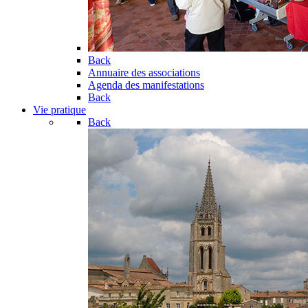
Back
Annuaire des associations
Agenda des manifestations
Back
Vie pratique
Back