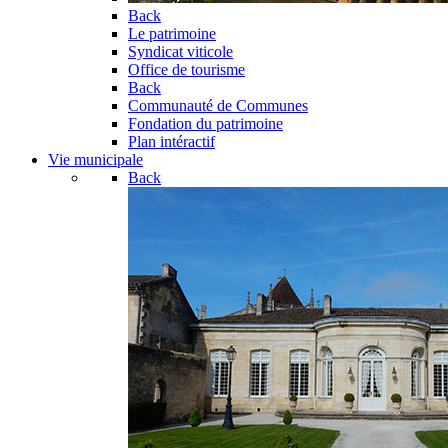
Back
Le patrimoine
Syndicat viticole
Office de tourisme
Back
Communauté de Communes
Fondation du patrimoine
Plan intéractif
Vie municipale
Back