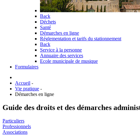
Back
Déchets
Santé
Démarches en ligne
Réglementation et tarifs du stationnement
Back
Service à la personne
Annuaire des services
Ecole municipale de musique
Formulaires
Accueil
-
Vie pratique
-
Démarches en ligne
Guide des droits et des démarches adminis
Particuliers
Professionnels
Associations