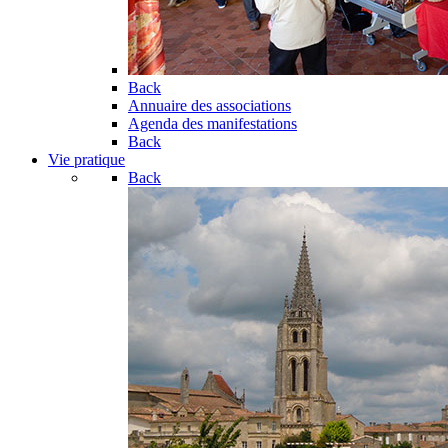
Back
Annuaire des associations
Agenda des manifestations
Back
Vie pratique
Back