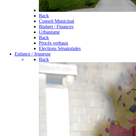
Back
Conseil Municipal
Budget / Finances
Urbanisme
Back
Procès verbaux
Elections Sénatoriales
Enfance / Jeunesse
Back