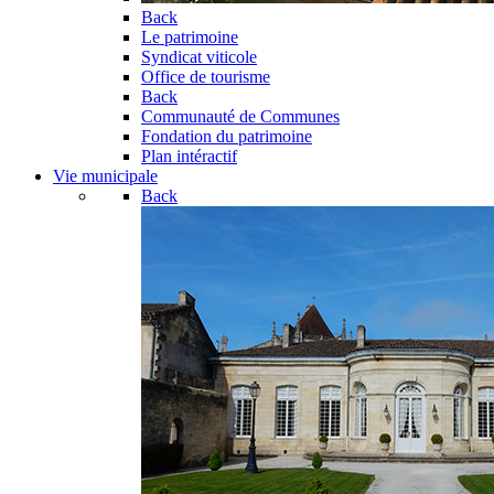
Back
Le patrimoine
Syndicat viticole
Office de tourisme
Back
Communauté de Communes
Fondation du patrimoine
Plan intéractif
Vie municipale
Back