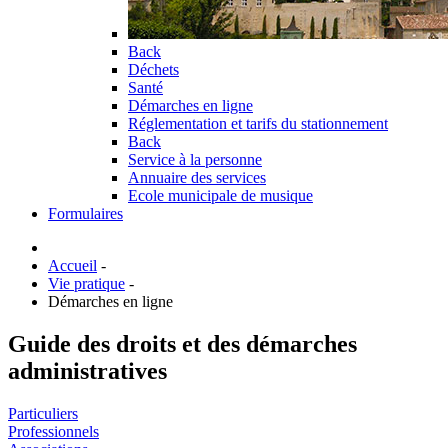
Back
Déchets
Santé
Démarches en ligne
Réglementation et tarifs du stationnement
Back
Service à la personne
Annuaire des services
Ecole municipale de musique
Formulaires
Accueil
-
Vie pratique
-
Démarches en ligne
Guide des droits et des démarches
administratives
Particuliers
Professionnels