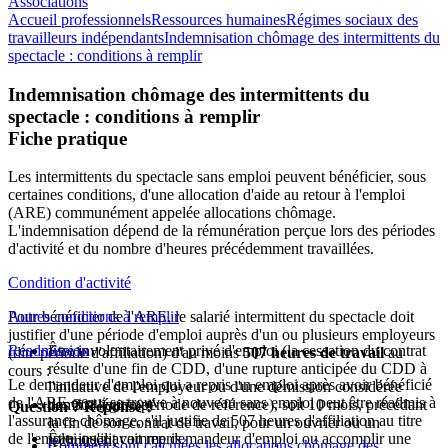
Associations
Accueil professionnels
Ressources humaines
Régimes sociaux des
travailleurs indépendants
Indemnisation chômage des intermittents du
spectacle : conditions à remplir
Indemnisation chômage des intermittents du
spectacle : conditions à remplir
Fiche pratique
Les intermittents du spectacle sans emploi peuvent bénéficier, sous
certaines conditions, d'une allocation d'aide au retour à l'emploi
(ARE) communément appelée
allocations chômage
.
L'indemnisation dépend de la rémunération perçue lors des périodes
d'activité et du nombre d'heures précédemment travaillées.
Condition d'activité
Pour bénéficier de l'ARE, le salarié
Autres conditions à remplir
intermittent du spectacle
doit
justifier d'une période d'emploi auprès d'un ou plusieurs employeurs
Réadmission
Être involontairement privé d'emploi (la cessation du contrat
(dite période d'affiliation) d'au moins
507 heures de travail
au
résulte d'une fin de CDD, d'une rupture anticipée du CDD à
cours :
Le demandeur d'emploi qui a repris un emploi après avoir bénéficié
l'initiative de l'employeur ou d'une démission considérée
de l'ARE et qui se trouve à nouveau sans emploi peut être réadmis à
des 304 jours (période de référence), soit 10 mois, précédant
comme légitime)
Question ? Réponse !
l'assurance chômage, s'il justifie de 507 heures d'affiliation au titre
la fin de son contrat de travail, pour un ouvrier ou un
de l'emploi qu'il avait repris.
Être inscrit comme demandeur d'emploi ou accomplir une
technicien,
Comment sont calculées les allocations chômage des