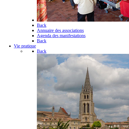
Back
Annuaire des associations
Agenda des manifestations
Back
Vie pratique
Back