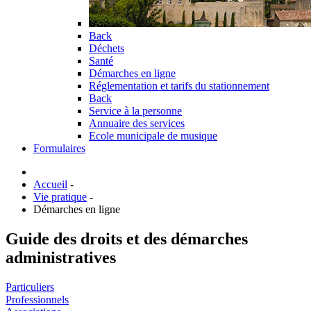
Back
Déchets
Santé
Démarches en ligne
Réglementation et tarifs du stationnement
Back
Service à la personne
Annuaire des services
Ecole municipale de musique
Formulaires
Accueil
-
Vie pratique
-
Démarches en ligne
Guide des droits et des démarches
administratives
Particuliers
Professionnels