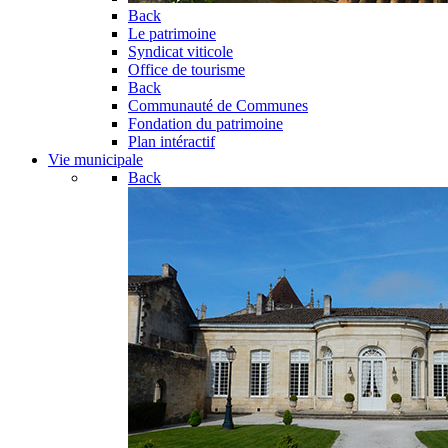
Back
Le patrimoine
Syndicat viticole
Office de tourisme
Back
Communauté de Communes
Fondation du patrimoine
Plan intéractif
Vie municipale
Back