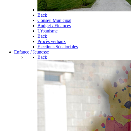
Back
Conseil Municipal
Budget / Finances
Urbanisme
Back
Procès verbaux
Elections Sénatoriales
Enfance / Jeunesse
Back