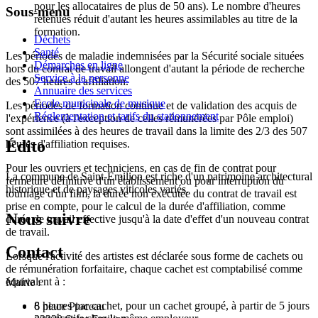
pour les allocataires de plus de 50 ans). Le nombre d'heures
Sous-menu
retenues réduit d'autant les heures assimilables au titre de la
formation.
Déchets
Santé
Les périodes de maladie indemnisées par la Sécurité sociale situées
Démarches en ligne
hors du contrat de travail allongent d'autant la période de recherche
Service à la personne
des 507 heures d'affiliation.
Annuaire des services
Ecole municipale de musique
Les périodes de formation continue et de validation des acquis de
Réglementation et tarifs du stationnement
l'expérience (à l'exception de celles rémunérées par Pôle emploi)
sont assimilées à des heures de travail dans la limite des 2/3 des 507
Édito
heures d'affiliation requises.
Pour les ouvriers et techniciens, en cas de fin de contrat pour
La commune de Saint-Emilion est riche d'un patrimoine architectural
fermeture définitive d'un établissement ou pour interruption du
historique et de paysages viticoles variés.
tournage d'un film, la durée non exécutée du contrat de travail est
prise en compte, pour le calcul de la durée d'affiliation, comme
Nous suivre
durée de travail effective jusqu'à la date d'effet d'un nouveau contrat
de travail.
Contact
Lorsque l'activité des artistes est déclarée sous forme de cachets ou
de rémunération forfaitaire, chaque cachet est comptabilisé comme
équivalent à :
Mairie :
8 heures par cachet, pour un cachet groupé, à partir de 5 jours
6 place Pioceau