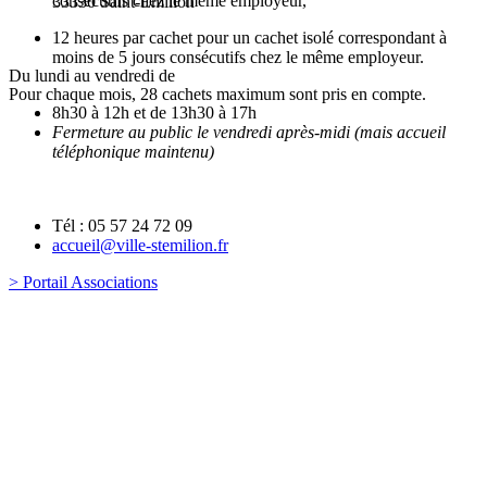
consécutifs chez le même employeur,
33330 Saint-Emilion
12 heures par cachet pour un cachet isolé correspondant à
moins de 5 jours consécutifs chez le même employeur.
Du lundi au vendredi de
Pour chaque mois, 28 cachets maximum sont pris en compte.
8h30 à 12h et de 13h30 à 17h
Fermeture au public le vendredi après-midi (mais accueil
téléphonique maintenu)
Tél : 05 57 24 72 09
accueil@ville-stemilion.fr
> Portail Associations