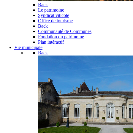
Back
Le patrimoine
Syndicat viticole
Office de tourisme
Back
Communauté de Communes
Fondation du patrimoine
Plan intéractif
Vie municipale
Back