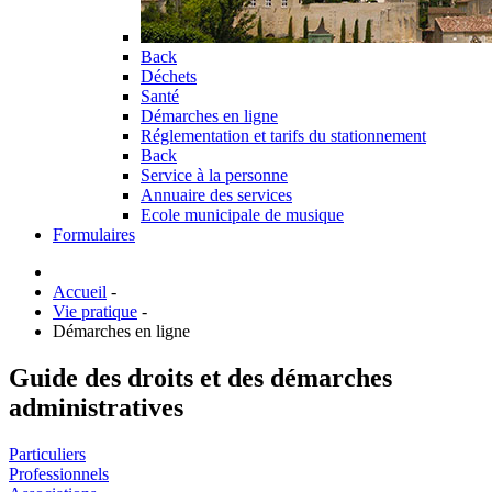
Back
Déchets
Santé
Démarches en ligne
Réglementation et tarifs du stationnement
Back
Service à la personne
Annuaire des services
Ecole municipale de musique
Formulaires
Accueil
-
Vie pratique
-
Démarches en ligne
Guide des droits et des démarches
administratives
Particuliers
Professionnels