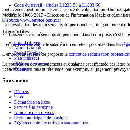
Code du travail : articles L1233-58 à L1233-60
tout licenciement prononcé en l'absence de validation ou d'homologat
mois de salaire.
Modifié le 10/06/2015 - Direction de l'information légale et administra
La consultation des représentants du personnel est obligatoirement eff
Liens utiles
En l'absence de représentants du personnel dans l'entreprise, c'est le r
Portail citoyen
L'employeur convoque le salarié à un entretien préalable dans les
règl
Administration
Portail Familles
L'employeur est tenu de proposer le
contrat de sécurisation profession
Plan intéractif
Menu de cantine
La notification des licenciements aux salariés est effectuée par lettre 
Contact
licenciement (en faisant référence, par exemple, au jugement prévoyan
Sous-menu
Déchets
Santé
Démarches en ligne
Service à la personne
Annuaire des services
Ecole municipale de musique
Réglementation et tarifs du stationnement