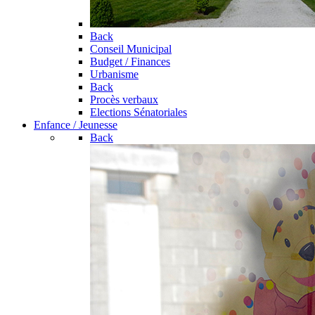
Back
Conseil Municipal
Budget / Finances
Urbanisme
Back
Procès verbaux
Elections Sénatoriales
Enfance / Jeunesse
Back