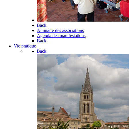
Back
Annuaire des associations
Agenda des manifestations
Back
Vie pratique
Back