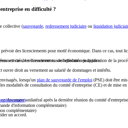
ntreprise en difficulté ?
e collective (
sauvegarde
,
redressement judiciaire
ou
liquidation judiciai
ut prévoir des licenciements pour motif économique. Dans ce cas, tout li
urs activités, les licenciements sont effectués en application de la procé
vue en cas de redressement ou de liquidation judiciaire.
ect ouvre droit au versement au salarié de dommages et intérêts.
 envisagés, lorsqu'un
plan de sauvegarde de l'emploi
(PSE) doit être mis
e les modalités de consultation du comité d'entreprise (CE) et de mise en
s un document unilatéral après la dernière réunion du comité d'entrepri
omplémentaire)
mande d'information complémentaire)
ion complémentaire)
ider un accord.