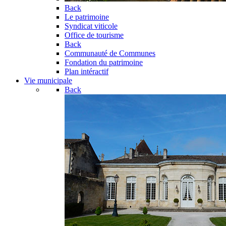
Back
Le patrimoine
Syndicat viticole
Office de tourisme
Back
Communauté de Communes
Fondation du patrimoine
Plan intéractif
Vie municipale
Back