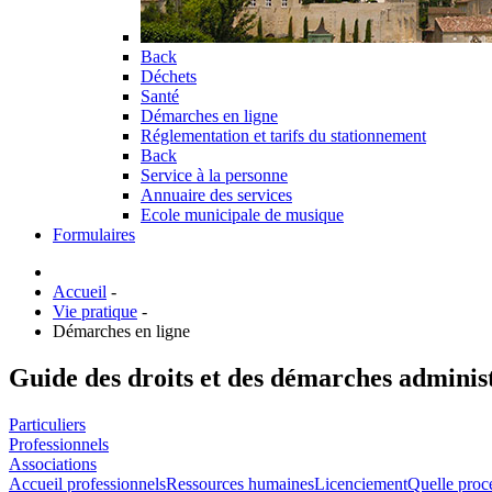
Back
Déchets
Santé
Démarches en ligne
Réglementation et tarifs du stationnement
Back
Service à la personne
Annuaire des services
Ecole municipale de musique
Formulaires
Accueil
-
Vie pratique
-
Démarches en ligne
Guide des droits et des démarches adminis
Particuliers
Professionnels
Associations
Accueil professionnels
Ressources humaines
Licenciement
Quelle procé