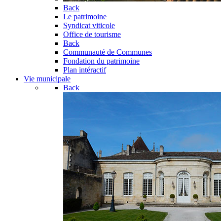
Back
Le patrimoine
Syndicat viticole
Office de tourisme
Back
Communauté de Communes
Fondation du patrimoine
Plan intéractif
Vie municipale
Back