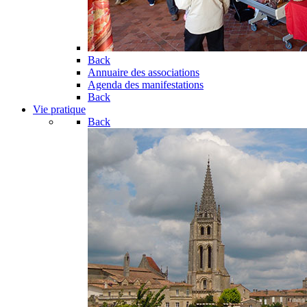
Back
Annuaire des associations
Agenda des manifestations
Back
Vie pratique
Back