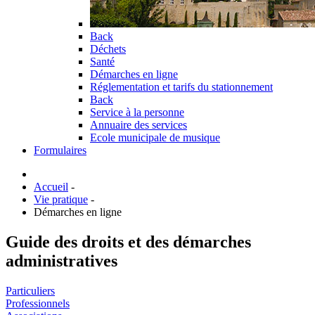
Back
Déchets
Santé
Démarches en ligne
Réglementation et tarifs du stationnement
Back
Service à la personne
Annuaire des services
Ecole municipale de musique
Formulaires
Accueil
-
Vie pratique
-
Démarches en ligne
Guide des droits et des démarches
administratives
Particuliers
Professionnels