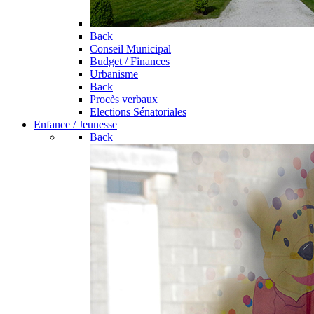
Back
Conseil Municipal
Budget / Finances
Urbanisme
Back
Procès verbaux
Elections Sénatoriales
Enfance / Jeunesse
Back