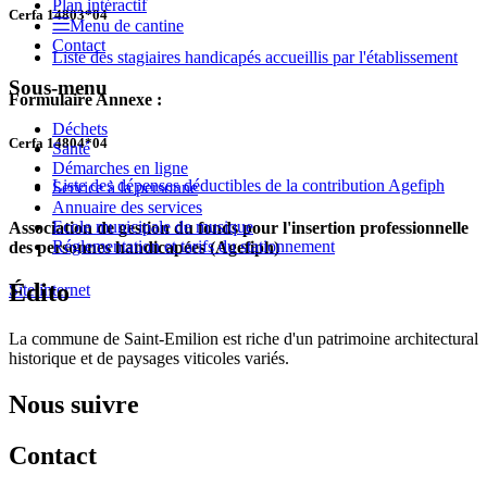
Plan intéractif
Cerfa 14803*04
Menu de cantine
Contact
Liste des stagiaires handicapés accueillis par l'établissement
Sous-menu
Formulaire Annexe :
Déchets
Cerfa 14804*04
Santé
Démarches en ligne
Liste des dépenses déductibles de la contribution Agefiph
Service à la personne
Annuaire des services
Ecole municipale de musique
Association de gestion du fonds pour l'insertion professionnelle
Réglementation et tarifs du stationnement
des personnes handicapées (Agefiph)
Édito
Site internet
La commune de Saint-Emilion est riche d'un patrimoine architectural
historique et de paysages viticoles variés.
Nous suivre
Contact