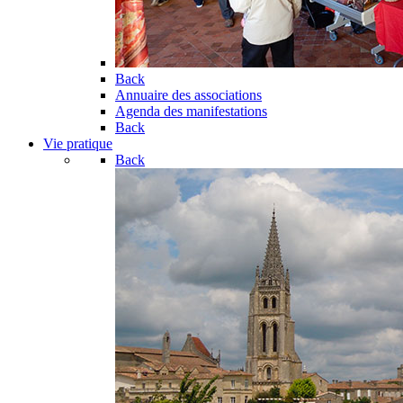
Back
Annuaire des associations
Agenda des manifestations
Back
Vie pratique
Back