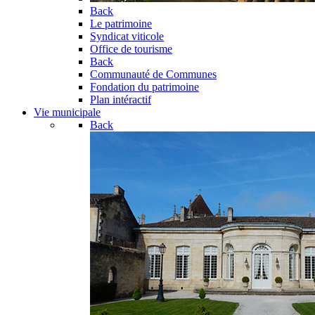
Back
Le patrimoine
Syndicat viticole
Office de tourisme
Back
Communauté de Communes
Fondation du patrimoine
Plan intéractif
Vie municipale
Back