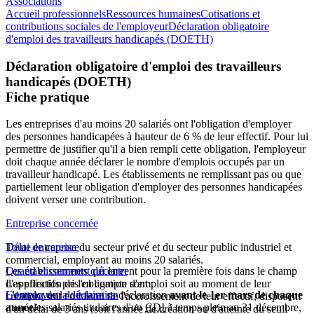
Associations
Accueil professionnels
Ressources humaines
Cotisations et
contributions sociales de l'employeur
Déclaration obligatoire
d'emploi des travailleurs handicapés (DOETH)
Déclaration obligatoire d'emploi des travailleurs
handicapés (DOETH)
Fiche pratique
Les entreprises d'au moins 20 salariés ont l'obligation d'employer
des personnes handicapées à hauteur de 6 % de leur effectif. Pour lui
permettre de justifier qu'il a bien rempli cette obligation, l'employeur
doit chaque année déclarer le nombre d'emplois occupés par un
travailleur handicapé. Les établissements ne remplissant pas ou que
partiellement leur obligation d'employer des personnes handicapées
doivent verser une contribution.
Entreprise concernée
Toute entreprise du secteur privé et du secteur public industriel et
Délai de carence
commercial, employant au moins 20 salariés.
Les établissements qui entrent pour la première fois dans le champ
Quand et comment déclarer
Les effectifs pris en compte sont :
d'application de l'obligation d'emploi soit au moment de leur
L'employeur doit faire sa déclaration
Contenu de la déclaration
avant le 1er mars de chaque
création, soit en raison de l'accroissement de leur effectif, disposent
année
les salariés titulaires d'un
.
CDI
à temps plein au 31 décembre,
d'un délai de 3 ans (soit l'année de création ou d'atteinte du seuil