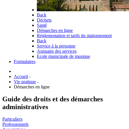
Back
Déchets
Santé
Démarches en ligne
Réglementation et tarifs du stationnement
Back
Service à la personne
Annuaire des services
Ecole municipale de musique
Formulaires
Accueil
-
Vie pratique
-
Démarches en ligne
Guide des droits et des démarches
administratives
Particuliers
Professionnels