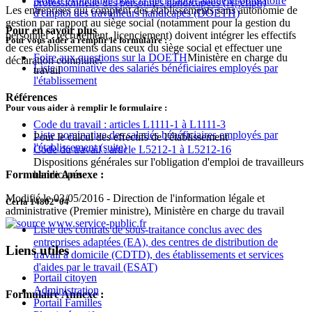
Notice explicative pour la déclaration annuelle obligatoire
professionnelle des personnes handicapées (Agefiph)
Les entreprises qui comptent des établissements sans autonomie de
d'emploi des travailleurs handicapés (DOETH)
gestion par rapport au siège social (notamment pour la gestion du
Pour en savoir plus
personnel : recrutement, licenciement) doivent intégrer les effectifs
Pour vous aider à remplir le formulaire :
de ces établissements dans ceux du siège social et effectuer une
Foire aux questions sur la DOETH
Ministère en charge du
déclaration commune.
Liste nominative des salariés bénéficiaires employés par
travail
l'établissement
Références
Pour vous aider à remplir le formulaire :
Code du travail : articles L1111-1 à L1111-3
Liste nominative des salariés bénéficiaires employés par
Pour le calcul des effectifs de l'établissement
l'établissement (suite)
Code du travail : article L5212-1 à L5212-16
Dispositions générales sur l'obligation d'emploi de travailleurs
Formulaire Annexe :
handicapés
Modifié le 03/05/2016 - Direction de l'information légale et
Cerfa 14802*04
administrative (Premier ministre), Ministère en charge du travail
Liste des contrats de sous-traitance conclus avec des
entreprises adaptées (EA), des centres de distribution de
Liens utiles
travail à domicile (CDTD), des établissements et services
d'aides par le travail (ESAT)
Portail citoyen
Administration
Formulaire Annexe :
Portail Familles