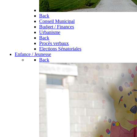
Back
Conseil Municipal
Budget / Finances
Urbanisme
Back
Procès verbaux
Elections Sénatoriales
Enfance / Jeunesse
Back