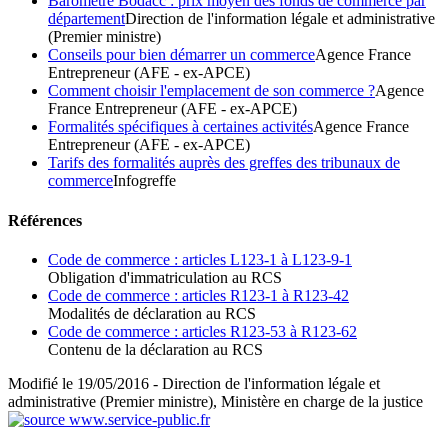
Baromètre Bodacc : prix moyen des fonds de commerce par
département
Direction de l'information légale et administrative
(Premier ministre)
Conseils pour bien démarrer un commerce
Agence France
Entrepreneur (AFE - ex-APCE)
Comment choisir l'emplacement de son commerce ?
Agence
France Entrepreneur (AFE - ex-APCE)
Formalités spécifiques à certaines activités
Agence France
Entrepreneur (AFE - ex-APCE)
Tarifs des formalités auprès des greffes des tribunaux de
commerce
Infogreffe
Références
Code de commerce : articles L123-1 à L123-9-1
Obligation d'immatriculation au RCS
Code de commerce : articles R123-1 à R123-42
Modalités de déclaration au RCS
Code de commerce : articles R123-53 à R123-62
Contenu de la déclaration au RCS
Modifié le 19/05/2016 - Direction de l'information légale et
administrative (Premier ministre), Ministère en charge de la justice