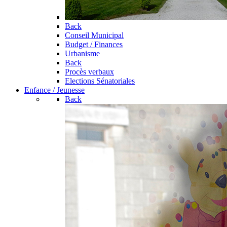
Back
Conseil Municipal
Budget / Finances
Urbanisme
Back
Procès verbaux
Elections Sénatoriales
Enfance / Jeunesse
Back