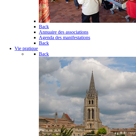
Back
Annuaire des associations
Agenda des manifestations
Back
Vie pratique
Back