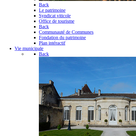
Back
Le patrimoine
Syndicat viticole
Office de tourisme
Back
Communauté de Communes
Fondation du patrimoine
Plan intéractif
Vie municipale
Back