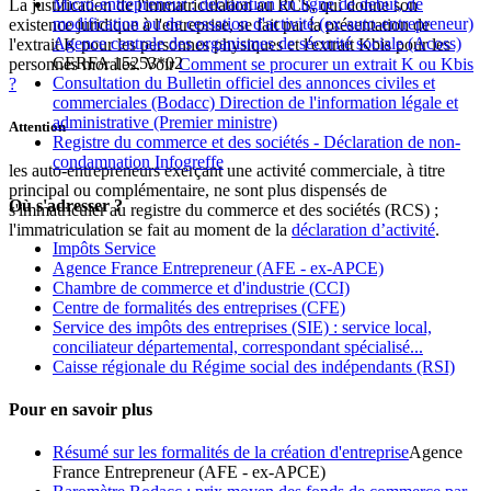
Micro-entrepreneur : déclaration en ligne de début, de
La justification de l'immatriculation au RCS, qui donne son
modification ou de cessation d'activité (ex-auto-entrepreneur)
existence juridique à l'entreprise, se fait par la présentation de
Agence centrale des organismes de sécurité sociale (Acoss)
l'extrait K pour les personnes physiques et l'extrait Kbis pour les
CERFA 15253*02
personnes morales. Voir
Comment se procurer un extrait K ou Kbis
Consultation du Bulletin officiel des annonces civiles et
?
commerciales (Bodacc) Direction de l'information légale et
administrative (Premier ministre)
Attention
Registre du commerce et des sociétés - Déclaration de non-
condamnation Infogreffe
les auto-entrepreneurs exerçant une activité commerciale, à titre
principal ou complémentaire, ne sont plus dispensés de
Où s'adresser ?
s'immatriculer au registre du commerce et des sociétés (RCS) ;
l'immatriculation se fait au moment de la
déclaration d’activité
.
Impôts Service
Agence France Entrepreneur (AFE - ex-APCE)
Chambre de commerce et d'industrie (CCI)
Centre de formalités des entreprises (CFE)
Service des impôts des entreprises (SIE) : service local,
conciliateur départemental, correspondant spécialisé...
Caisse régionale du Régime social des indépendants (RSI)
Pour en savoir plus
Résumé sur les formalités de la création d'entreprise
Agence
France Entrepreneur (AFE - ex-APCE)