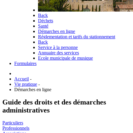
Back
Déchets
Santé
Démarches en ligne
Réglementation et tarifs du stationnement
Back
Service à la personne
Annuaire des services
Ecole municipale de musique
Formulaires
Accueil
-
Vie pratique
-
Démarches en ligne
Guide des droits et des démarches
administratives
Particuliers
Professionnels