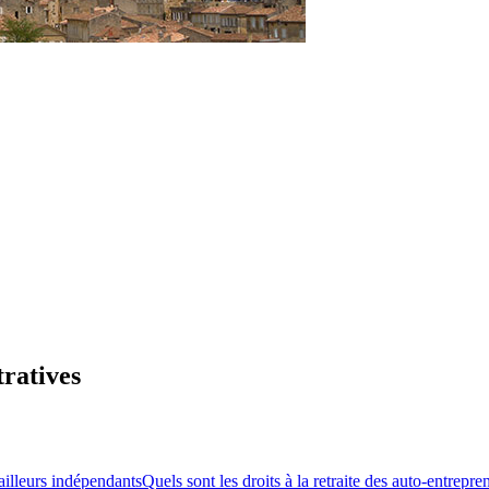
tratives
ailleurs indépendants
Quels sont les droits à la retraite des auto-entrepre