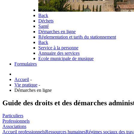
Back
Déchets
Santé
Démarches en ligne
Réglementation et tarifs du stationnement
Back
Service à la personne
Annuaire des services
Ecole municipale de musique
Formulaires
Accueil
-
Vie pratique
-
Démarches en ligne
Guide des droits et des démarches adminis
Particuliers
Professionnels
Associations
Accueil professionnels
Ressources humaines
Régimes sociaux des trav