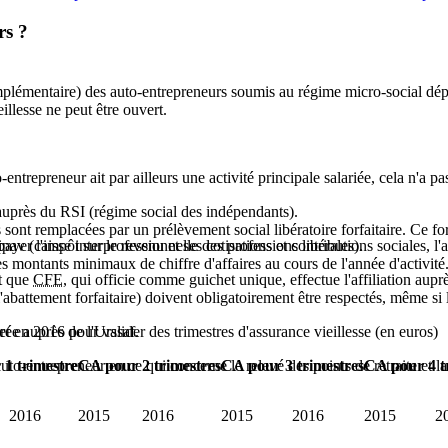
rs ?
 complémentaire) des auto-entrepreneurs soumis au régime micro-social dé
illesse ne peut être ouvert.
o-entrepreneur ait par ailleurs une activité principale salariée, cela n'a pa
s auprès du RSI (régime social des indépendants).
 sont remplacées par un prélèvement social libératoire forfaitaire. Ce for
Cipav (caisse interprofessionnelle des professions libérales).
 payer l'impôt sur le revenu et ses cotisations et contributions sociales,
 des montants minimaux de chiffre d'affaires au cours de l'année d'activité
nt que
CFE
, qui officie comme guichet unique, effectue l'affiliation aupr
abattement forfaitaire) doivent obligatoirement être respectés, même si l
arée auprès de l'Urssaf.
t en 2016 pour valider des trimestres d'assurance vieillesse (en euros)
uto-entrepreneur en ce qui concerne le relevé des points de retraite et la 
1 trimestre
CA pour 2 trimestres
CA pour 3 trimestres
CA pour 4 t
2016
2015
2016
2015
2016
2015
2