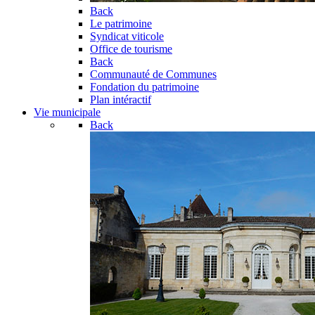
Back
Le patrimoine
Syndicat viticole
Office de tourisme
Back
Communauté de Communes
Fondation du patrimoine
Plan intéractif
Vie municipale
Back