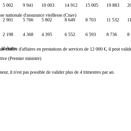
5 002
9 941
10 003
14 912
15 005
19 883
2
se nationale d'assurance vieillesse (Cnav)
2 901
5 766
5 802
8 649
8 703
11 532
1
2 198
4 368
4 395
6 552
6 593
8 736
8
 libérales
 chiffre d'affaires en prestations de services de 12 000 €, il peut valide
tive (Premier ministre)
eur, il n'est pas possible de valider plus de 4 trimestres par an.