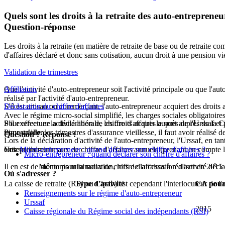
Quels sont les droits à la retraite des auto-entrepreneu
Question-réponse
Les droits à la retraite (en matière de retraite de base ou de retraite
d'affaires déclaré et donc sans cotisation, aucun droit à une pension vie
Validation de trimestres
Que l'activité d'auto-entrepreneur soit l'activité principale ou que l'aut
Affiliation
réalisé par l'activité d'auto-entrepreneur.
S'il est artisan ou commerçant, l'auto-entrepreneur acquiert des droit
Déclaration du chiffre d'affaires
Avec le régime micro-social simplifié, les charges sociales obligatoires
S'il exerce une activité libérale, les droits acquis le sont auprès de la 
Pour effectuer la déclaration de chiffre d'affaires auprès de l'Urssaf et
Pour valider les trimestres d'assurance vieillesse, il faut avoir réalisé
trimestrielle.
Question ? Réponse !
Lors de la déclaration d'activité de l'auto-entrepreneur, l'Urssaf, en ta
Ces seuils minimaux de chiffre d'affaires annuels (prenant en compte l'
entreprendre.
Voir
Micro-entrepreneur : quand déclarer son chiffre d'affaires ?
Micro-entrepreneur : quand déclarer son chiffre d'affaires ?
Il en est de même pour la radiation, lors de la cessation d'activité décl
Montants minimaux de chiffre d'affaires à réaliser en 2015 e
Où s'adresser ?
La caisse de retraite (RSI ou Cipav) est cependant l'interlocuteur de l'a
Type d'activité
CA pour 
Renseignements sur le régime d'auto-entrepreneur
Urssaf
2015
Caisse régionale du Régime social des indépendants (RSI)