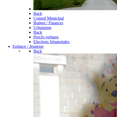
Back
Conseil Municipal
Budget / Finances
Urbanisme
Back
Procès verbaux
Elections Sénatoriales
Enfance / Jeunesse
Back