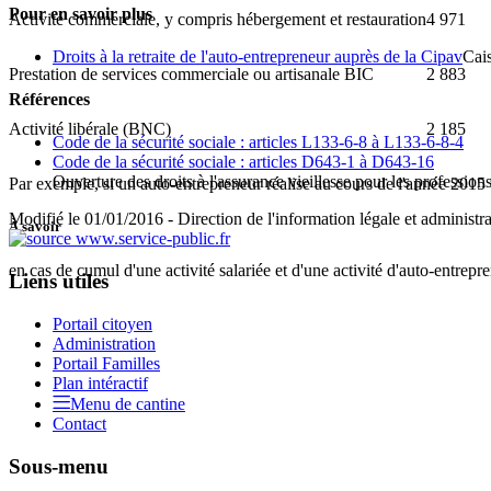
Pour en savoir plus
Activité commerciale, y compris hébergement et restauration
4 971
Droits à la retraite de l'auto-entrepreneur auprès de la Cipav
Cais
Prestation de services commerciale ou artisanale BIC
2 883
Références
Activité libérale (BNC)
2 185
Code de la sécurité sociale : articles L133-6-8 à L133-6-8-4
Code de la sécurité sociale : articles D643-1 à D643-16
Ouverture des droits à l'assurance vieillesse pour les professions
Par exemple, si un auto-entrepreneur réalise au cours de l'année 2015 un
Modifié le 01/01/2016 - Direction de l'information légale et administra
À savoir
en cas de cumul d'une activité salariée et d'une activité d'auto-entrepren
Liens utiles
Portail citoyen
Administration
Portail Familles
Plan intéractif
Menu de cantine
Contact
Sous-menu