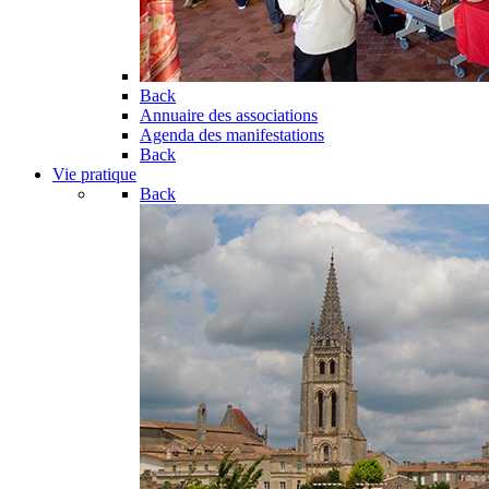
Back
Annuaire des associations
Agenda des manifestations
Back
Vie pratique
Back