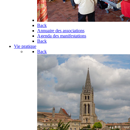
Back
Annuaire des associations
Agenda des manifestations
Back
Vie pratique
Back