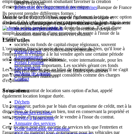
emploi ou des associations souhaitant favoriser la création
finances
ou de l'extérieur.
d'entreprises et le développement économique.
Référentiel des financements des entreprises
Banque de France
Ils peuvent prendre différentes formes :
Dans le cadre d'un crédit-bail, appelé également
location avec option
Modifié le 14/10/2015 - Direction de l'information légale et
d'achat
(LOA), l'entreprise n'est pas propriétaire du bien acquis avec
administrative (Premier ministre), Ministère en charge de l'économie
« fonds d'amorçage », clubs de « business angels » ou «
les fonds prêtés pendant toute la durée du contrat. Il s'agit d'une
investisseurs providentiels », qui investissent des petits
simple location assortie d'une promesse de vente à l'issue de la
montants dans des structures en création,
location.
Liens utiles
sociétés ou fonds de capital-risque régionaux, souvent
L'organisme financier reste donc propriétaire du bien, qu'il loue à
cofinancés par des collectivités territoriales,
Portail citoyen
l'entreprise. Il s'engage à le lui vendre après une certaine période
Administration
selon des conditions prédéfinies.
fonds d'envergure nationale, voire internationale, pour les
Portail Familles
montants plus importants. Les sociétés gérant ces fonds
Plan intéractif
Les fonds ne figurent pas au bilan de l'entreprise, puisqu'il ne s'agit
peuvent être indépendantes ou filiales spécialisées
Menu de cantine
pas d'une dette. Les loyers sont considérés comme des charges
d'organismes financiers
Contact
d'exploitation.
Sous-menu
Il s'agit d'un contrat de location sans option d'achat, appelé
également
location longue durée
.
Déchets
Un fournisseur, parfois par le biais d'un organisme de crédit, met à la
Santé
disposition de l'entreprise un bien, tout en conservant la propriété et
Démarches en ligne
sans prendre d'engagement de le vendre à l'issue du contrat.
Service à la personne
Annuaire des services
Cette location peut être assortie de services tels que l'entretien et
Ecole municipale de musique
l'assurance du matériel loué, notamment pour les véhicules par