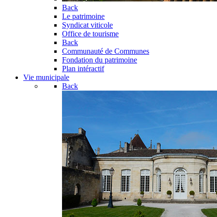
Back
Le patrimoine
Syndicat viticole
Office de tourisme
Back
Communauté de Communes
Fondation du patrimoine
Plan intéractif
Vie municipale
Back