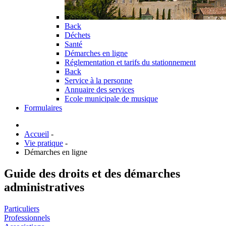
Back
Déchets
Santé
Démarches en ligne
Réglementation et tarifs du stationnement
Back
Service à la personne
Annuaire des services
Ecole municipale de musique
Formulaires
Accueil
-
Vie pratique
-
Démarches en ligne
Guide des droits et des démarches
administratives
Particuliers
Professionnels