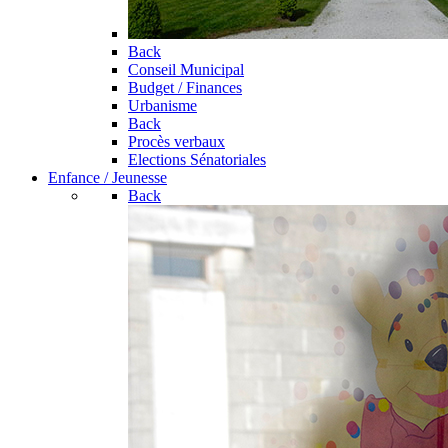
Back
Conseil Municipal
Budget / Finances
Urbanisme
Back
Procès verbaux
Elections Sénatoriales
Enfance / Jeunesse
Back