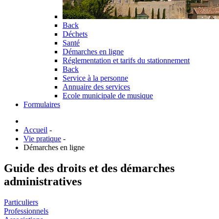
Back
Déchets
Santé
Démarches en ligne
Réglementation et tarifs du stationnement
Back
Service à la personne
Annuaire des services
Ecole municipale de musique
Formulaires
Accueil
-
Vie pratique
-
Démarches en ligne
Guide des droits et des démarches
administratives
Particuliers
Professionnels