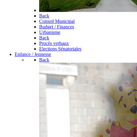
Back
Conseil Municipal
Budget / Finances
Urbanisme
Back
Procès verbaux
Elections Sénatoriales
Enfance / Jeunesse
Back