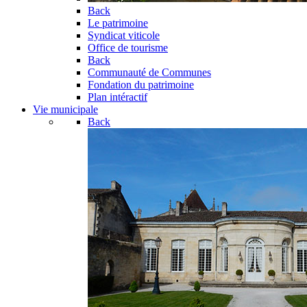
Back
Le patrimoine
Syndicat viticole
Office de tourisme
Back
Communauté de Communes
Fondation du patrimoine
Plan intéractif
Vie municipale
Back