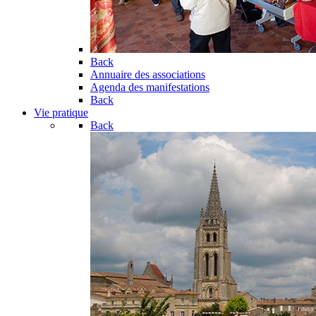
Back
Annuaire des associations
Agenda des manifestations
Back
Vie pratique
Back