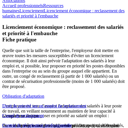
Associations
Accueil professionnels
Ressources
humaines
Licenciement
Licenciement économique : reclassement des
salariés et priorité à l'embauche
Licenciement économique : reclassement des salariés
et priorité à l'embauche
Fiche pratique
Quelle que soit la taille de l'entreprise, l'employeur doit mettre en
œuvre toutes les mesures susceptibles d'éviter un licenciement
économique. Il doit ainsi prévoir l'adaptation des salariés à leur
emploi et, si possible, leur proposer en priorité les postes disponibles
dans l'entreprise ou au sein du groupe auquel elle appartient. En
outre, un congé de reclassement (à partir de 1 000 salariés) ou un
contrat de sécurisation professionnelle (moins de 1 000 salariés) doit
être proposé.
Obligation d'adaptation
L'employeur est tenu d'assurer l'adaptation des salariés à leur poste
Droit de priorité sur un emploi de reclassement
de travail, en veillant notamment au maintien de leur capacité à
L'employeur doit proposer en priorité au salarié un emploi :
Congé de reclassement
occuper leur emploi.
Dans les entreprises ou les établissements d'au moins 1 000 salariés,
Contrat de sécurisation professionnelle
de la même catégorie que celui qu'il occupe (ou un emploi
Par conséquent, avant d'envisager une procédure de licenciement