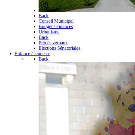
Back
Conseil Municipal
Budget / Finances
Urbanisme
Back
Procès verbaux
Elections Sénatoriales
Enfance / Jeunesse
Back