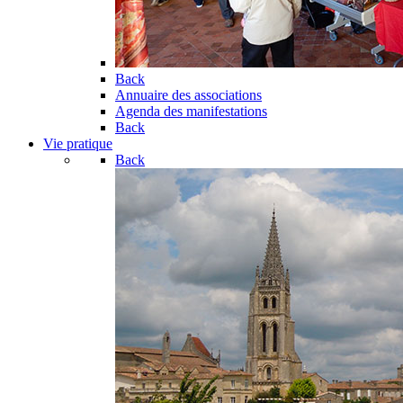
Back
Annuaire des associations
Agenda des manifestations
Back
Vie pratique
Back