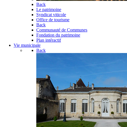
Back
Le patrimoine
Syndicat viticole
Office de tourisme
Back
Communauté de Communes
Fondation du patrimoine
Plan intéractif
Vie municipale
Back